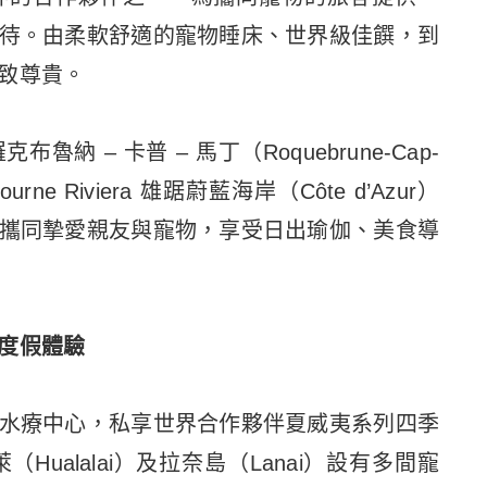
待。由柔軟舒適的寵物睡床、世界級佳饌，到
致尊貴。
 – 卡普 – 馬丁（Roquebrune-Cap-
rne Riviera 雄踞蔚藍海岸（Côte d’Azur）
攜同摯愛親友與寵物，享受日出瑜伽、美食導
度假體驗
水療中心，私享世界合作夥伴夏威夷系列四季
Hualalai）及拉奈島（Lanai）設有多間寵