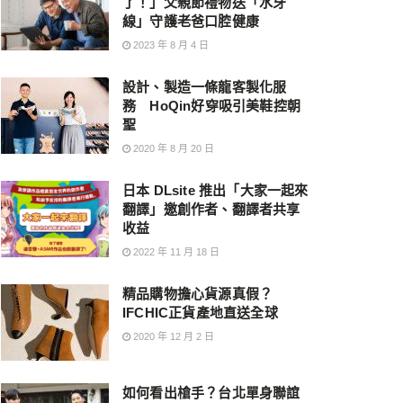
了！」父親節禮物送「水牙
線」守護老爸口腔健康
2023 年 8 月 4 日
設計、製造一條龍客製化服
務 HoQin好穿吸引美鞋控朝
聖
2020 年 8 月 20 日
日本 DLsite 推出「大家一起來
翻譯」邀創作者、翻譯者共享
收益
2022 年 11 月 18 日
精品購物擔心貨源真假？
IFCHIC正貨產地直送全球
2020 年 12 月 2 日
如何看出槍手？台北單身聯誼