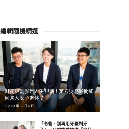
編輯隨機精選
財務規劃就是人生規劃！定方財務顧問如
何助人安心退休？
2023 年 12 月 6 日
「老爸，別再用牙籤剃牙