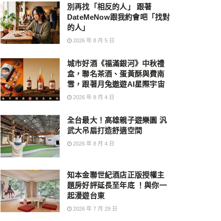
別再找「相反的人」 跟著
DateMeNow跟我約會吧「找對
的人」
2026 年 8 月 5 日
城市好酒《福滿銀河》中秋禮
盒，聯名茶酒、蛋黃酥與費南
雪，跟著月兔遨遊AI星際宇宙
2026 年 8 月 4 日
全台最大！高雄親子遊樂園 汎
武大吊扇打造舒適空間
2026 年 8 月 4 日
知本金聯世紀酒店正版授權主
題房好評延長至年底 ！與你一
起漫遊台東
2026 年 7 月 29 日