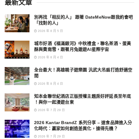
最新文章
別再找「相反的人」 跟著 DateMeNow跟我約會吧
「找對的人」
2026 年 8 月 5 日
城市好酒《福滿銀河》中秋禮盒，聯名茶酒、蛋黃
酥與費南雪，跟著月兔遨遊AI星際宇宙
2026 年 8 月 4 日
全台最大！高雄親子遊樂園 汎武大吊扇打造舒適空
間
2026 年 8 月 4 日
知本金聯世紀酒店正版授權主題房好評延長至年底
！與你一起漫遊台東
2026 年 7 月 29 日
2026 Kantar BrandZ 系列分享 – 速食品牌進入分
化時代：贏家如何創造差異化，搶得先機？
2026 年 7 月 29 日