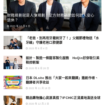
財務規劃就是人生規劃！定方財務顧問如何助人安心
退休？
2023 年 12 月 6 日
「老爸，別再用牙籤剃牙了！」父親節禮物送「水
牙線」守護老爸口腔健康
2023 年 8 月 4 日
設計、製造一條龍客製化服務 HoQin好穿吸引美
鞋控朝聖
2020 年 8 月 20 日
日本 DLsite 推出「大家一起來翻譯」邀創作者、
翻譯者共享收益
2022 年 11 月 18 日
精品購物擔心貨源真假？IFCHIC正貨產地直送全球
2020 年 12 月 2 日