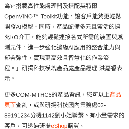
為它搭載高性能處理器及搭配英特爾
OpenVINO™ Toolkit功能，讓客戶能夠更輕鬆
開發AI模型。同時，產品配備多元且靈活的擴
充I/O介面，能夠輕鬆連接各式所需的裝置與感
測元件，進一步強化邊緣AI應用的整合能力與
部署彈性，實現更高效且智慧化的作業流
程。」研揚科技模塊產品處產品經理 洪嘉睿表
示。
更多COM-MTHC6的產品資訊，您可以上
產品
頁面
查詢，或與研揚科技國內業務處02-
89191234分機1142劉小姐聯繫。有小量需求的
客戶，可透過研揚
eShop
購買。