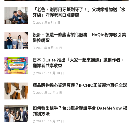
「老爸，別再用牙籤剃牙了！」父親節禮物送「水
牙線」守護老爸口腔健康
2023 年 8 月 4 日
設計、製造一條龍客製化服務 HoQin好穿吸引美
鞋控朝聖
2020 年 8 月 20 日
日本 DLsite 推出「大家一起來翻譯」邀創作者、
翻譯者共享收益
2022 年 11 月 18 日
精品購物擔心貨源真假？IFCHIC正貨產地直送全球
2020 年 12 月 2 日
如何看出槍手？台北單身聯誼平台 DateMeNow 揭
判別方法
2022 年 10 月 27 日