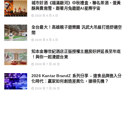
城市好酒《福滿銀河》中秋禮盒，聯名茶酒、蛋黃
酥與費南雪，跟著月兔遨遊AI星際宇宙
2026 年 8 月 4 日
全台最大！高雄親子遊樂園 汎武大吊扇打造舒適空
間
2026 年 8 月 4 日
知本金聯世紀酒店正版授權主題房好評延長至年底
！與你一起漫遊台東
2026 年 7 月 29 日
2026 Kantar BrandZ 系列分享 – 速食品牌進入分
化時代：贏家如何創造差異化，搶得先機？
2026 年 7 月 29 日