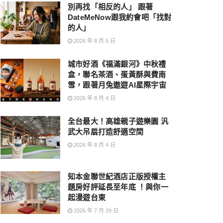
別再找「相反的人」 跟著
DateMeNow跟我約會吧「找對
的人」
2026 年 8 月 5 日
城市好酒《福滿銀河》中秋禮
盒，聯名茶酒、蛋黃酥與費南
雪，跟著月兔遨遊AI星際宇宙
2026 年 8 月 4 日
全台最大！高雄親子遊樂園 汎
武大吊扇打造舒適空間
2026 年 8 月 4 日
知本金聯世紀酒店正版授權主
題房好評延長至年底 ！與你一
起漫遊台東
2026 年 7 月 29 日