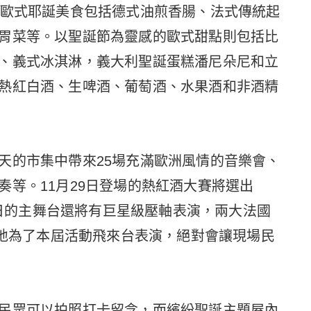
宗歐式耶誕美食包括德式油煎香腸、法式傳統起
胃菜等。以聖誕節為靈感的歐式甜點則包括比
、義式冰淇淋，義大利聖誕蛋糕潘尼朵尼和立
熱紅白酒、生啤酒、葡萄酒、水果酒和非酒精
天的市集中帶來25場充滿歐洲風情的音樂會、
奏等。11月29日登場的熱紅酒大賽將選出
30日的主舞台還將有巨星級壓軸表演，兩大法國
ccolaï特地為了本屆活動飛來台表演，絕對會讓現場民
民眾可以拍照打卡留念，而繽紛聖誕主題屋內