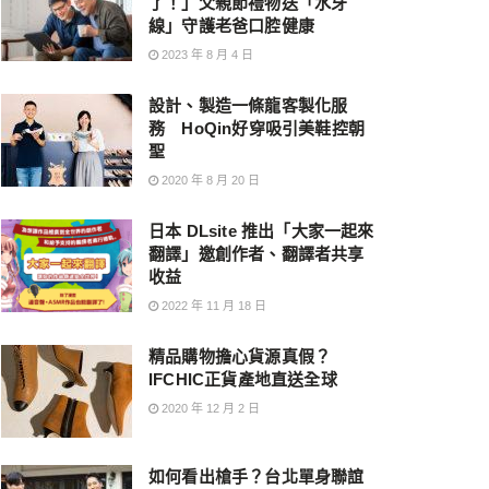
了！」父親節禮物送「水牙
線」守護老爸口腔健康
2023 年 8 月 4 日
設計、製造一條龍客製化服
務 HoQin好穿吸引美鞋控朝
聖
2020 年 8 月 20 日
日本 DLsite 推出「大家一起來
翻譯」邀創作者、翻譯者共享
收益
2022 年 11 月 18 日
精品購物擔心貨源真假？
IFCHIC正貨產地直送全球
2020 年 12 月 2 日
如何看出槍手？台北單身聯誼