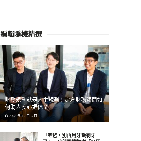
編輯隨機精選
財務規劃就是人生規劃！定方財務顧問如
何助人安心退休？
2023 年 12 月 6 日
「老爸，別再用牙籤剃牙