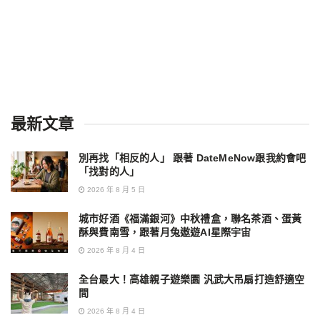
最新文章
別再找「相反的人」 跟著 DateMeNow跟我約會吧
「找對的人」
2026 年 8 月 5 日
城市好酒《福滿銀河》中秋禮盒，聯名茶酒、蛋黃
酥與費南雪，跟著月兔遨遊AI星際宇宙
2026 年 8 月 4 日
全台最大！高雄親子遊樂園 汎武大吊扇打造舒適空
間
2026 年 8 月 4 日