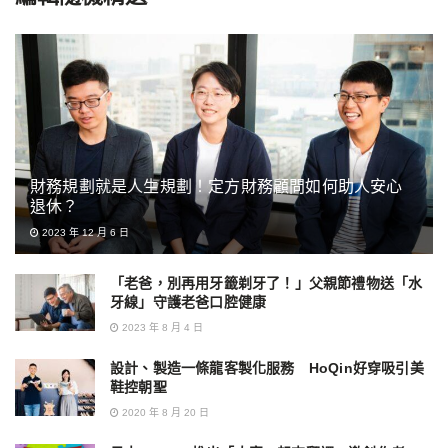
財務規劃就是人生規劃！定方財務顧問如何助人安心
退休？
2023 年 12 月 6 日
「老爸，別再用牙籤剃牙了！」父親節禮物送「水
牙線」守護老爸口腔健康
2023 年 8 月 4 日
設計、製造一條龍客製化服務 HoQin好穿吸引美
鞋控朝聖
2020 年 8 月 20 日