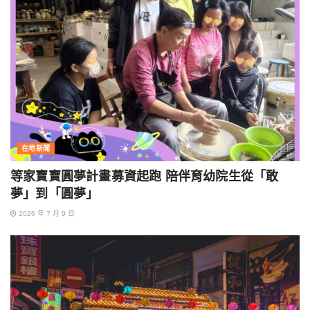
在地新聞
等家寶寶圓夢計畫募資起跑 陪伴育幼院生從「敢
夢」到「圓夢」
2026 年 7 月 9 日