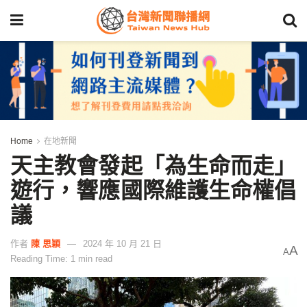
Home
在地新聞
天主教會發起「為生命而走」
遊行，響應國際維護生命權倡
議
作者
陳 思穎
2024 年 10 月 21 日
A
A
Reading Time: 1 min read