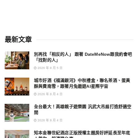
最新文章
別再找「相反的人」 跟著 DateMeNow跟我約會吧
「找對的人」
2026 年 8 月 5 日
城市好酒《福滿銀河》中秋禮盒，聯名茶酒、蛋黃
酥與費南雪，跟著月兔遨遊AI星際宇宙
2026 年 8 月 4 日
全台最大！高雄親子遊樂園 汎武大吊扇打造舒適空
間
2026 年 8 月 4 日
知本金聯世紀酒店正版授權主題房好評延長至年底