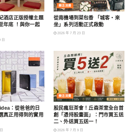
樂活消費
紀酒店正版授權主題
從南機場到菜包香 「城客・來
至年底 ！與你一起
坐」系列活動正式啟動
2026 年 7 月 23 日
9 日
樂活消費
idea：從爸爸的日
股民瘋狂茶會！丘森茶室全台首
選真正用得到的實用
創「憑持股畫面」：門市買五送
二、外送買五送一！
 日
2026 年 7 月 9 日