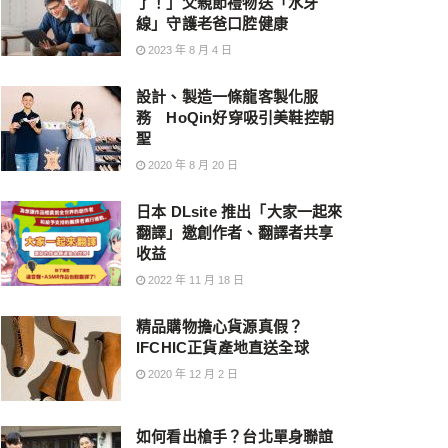
了！」父親節禮物送「水牙
線」守護老爸口腔健康
2023 年 8 月 4 日
設計、製造一條龍客製化服
務 HoQin好穿吸引美鞋控朝
聖
2020 年 8 月 20 日
日本 DLsite 推出「大家一起來
翻譯」邀創作者、翻譯者共享
收益
2022 年 11 月 18 日
精品購物擔心貨源真假？
IFCHIC正貨產地直送全球
2020 年 12 月 2 日
如何看出槍手？台北單身聯誼