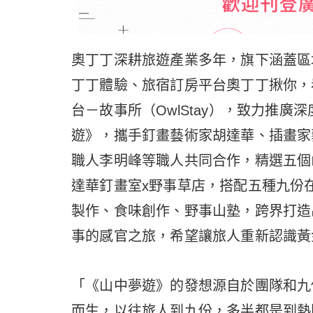
奧丁丁深耕旅遊產業多年，旗下涵蓋區塊
丁丁體驗、旅宿訂房平台奧丁丁揪你，
台－故事所（OwlStay），致力推
遊》，攜手釘畫藝術家胡達華、插畫家
職人李明峰等職人共同合作，精選五個
達華釘畫室x野事草店，搭配五種九份
製作、食味創作、野事山塾，跨界打造
事的感官之旅，希望讓旅人重新認識黃
「《山中夢遊》的發想源自於團隊和九
而生，以往旅人到九份，多半都是到熱