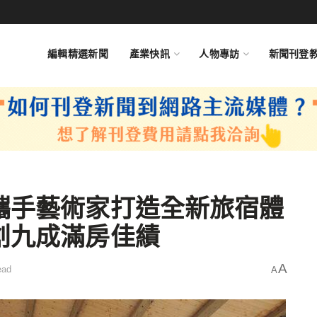
編輯精選新聞
產業快訊
人物專訪
新聞刊登
攜手藝術家打造全新旅宿體
創九成滿房佳績
A
ead
A