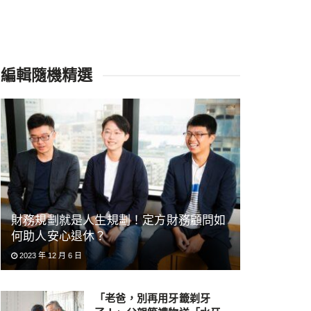
編輯隨機精選
財務規劃就是人生規劃！定方財務顧問如
何助人安心退休？
2023 年 12 月 6 日
「老爸，別再用牙籤剃牙