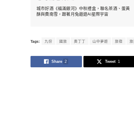
城市好酒《福滿銀河》中秋禮盒，聯名茶酒、蛋黃
酥與費南雪，跟著月兔遨遊AI星際宇宙
Tags:
九份
國旅
奧丁丁
山中夢遊
旅宿
旅
Share
2
Tweet
1