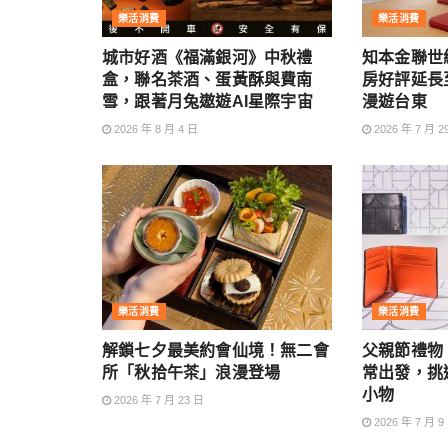
樂活消費
樂活消費
城市好酒《福滿銀河》中秋禮
知本金聯世
盒，聯名茶酒、蛋黃酥與費南
房好評延長
雪，跟著月兔遨遊AI星際宇宙
漫遊台東
2026 年 8 月 4 日
2026 年 7 月 2
樂活消費
樂活消費
解鎖七夕最美約會仙境！無二會
父親節禮物 
所「秋拾午茶」浪漫登場
常出發，挑
小物
2026 年 7 月 23 日
2026 年 7 月 9