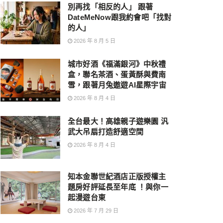
別再找「相反的人」 跟著
DateMeNow跟我約會吧「找對
的人」
2026 年 8 月 5 日
城市好酒《福滿銀河》中秋禮
盒，聯名茶酒、蛋黃酥與費南
雪，跟著月兔遨遊AI星際宇宙
2026 年 8 月 4 日
全台最大！高雄親子遊樂園 汎
武大吊扇打造舒適空間
2026 年 8 月 4 日
知本金聯世紀酒店正版授權主
題房好評延長至年底 ！與你一
起漫遊台東
2026 年 7 月 29 日