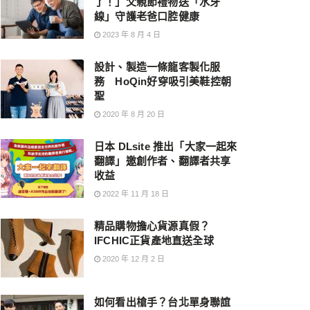
了！」父親節禮物送「水牙
線」守護老爸口腔健康
2023 年 8 月 4 日
設計、製造一條龍客製化服
務 HoQin好穿吸引美鞋控朝
聖
2020 年 8 月 20 日
日本 DLsite 推出「大家一起來
翻譯」邀創作者、翻譯者共享
收益
2022 年 11 月 18 日
精品購物擔心貨源真假？
IFCHIC正貨產地直送全球
2020 年 12 月 2 日
如何看出槍手？台北單身聯誼