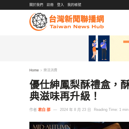
關於我們
註冊
登入
我的帳號
Home
樂活消費
優仕紳鳳梨酥禮盒，
典滋味再升級！
作者
君白 邵
2024 年 8 月 23 日
Reading Time: 1 min