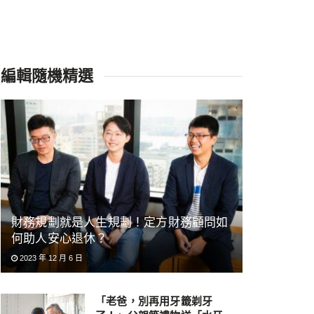
編輯隨機精選
財務規劃就是人生規劃！定方財務顧問如
何助人安心退休？
2023 年 12 月 6 日
「老爸，別再用牙籤剃牙