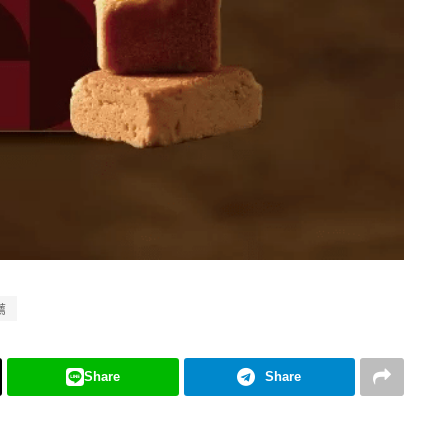
薦
Share
Share