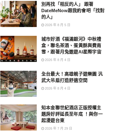
別再找「相反的人」 跟著
DateMeNow跟我約會吧「找對
的人」
2026 年 8 月 5 日
城市好酒《福滿銀河》中秋禮
盒，聯名茶酒、蛋黃酥與費南
雪，跟著月兔遨遊AI星際宇宙
2026 年 8 月 4 日
全台最大！高雄親子遊樂園 汎
武大吊扇打造舒適空間
2026 年 8 月 4 日
知本金聯世紀酒店正版授權主
題房好評延長至年底 ！與你一
起漫遊台東
2026 年 7 月 29 日