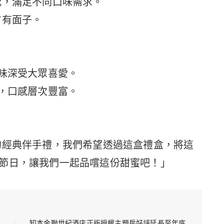
配，滿足不同口味需求。
方有面子。
滋味深受大眾喜愛。
餡，口感層次豐富。
的經典伴手禮，我們希望透過這盒禮盒，將這
節日，讓我們一起品嚐這份甜蜜吧！」
知本金聯世紀酒店正版授權主題房好評延長至年底