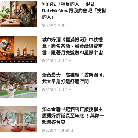
別再找「相反的人」 跟著
DateMeNow跟我約會吧「找對
的人」
2026 年 8 月 5 日
城市好酒《福滿銀河》中秋禮
盒，聯名茶酒、蛋黃酥與費南
雪，跟著月兔遨遊AI星際宇宙
2026 年 8 月 4 日
全台最大！高雄親子遊樂園 汎
武大吊扇打造舒適空間
2026 年 8 月 4 日
知本金聯世紀酒店正版授權主
題房好評延長至年底 ！與你一
起漫遊台東
2026 年 7 月 29 日