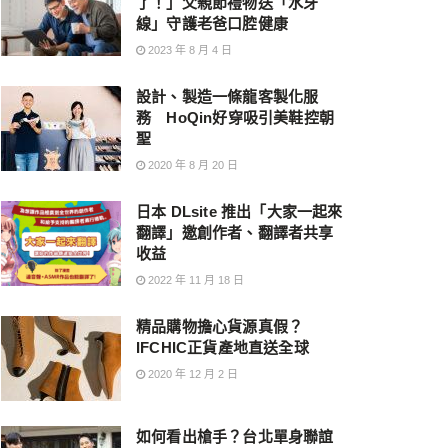
了！」父親節禮物送「水牙
線」守護老爸口腔健康
2023 年 8 月 4 日
設計、製造一條龍客製化服
務 HoQin好穿吸引美鞋控朝
聖
2020 年 8 月 20 日
日本 DLsite 推出「大家一起來
翻譯」邀創作者、翻譯者共享
收益
2022 年 11 月 18 日
精品購物擔心貨源真假？
IFCHIC正貨產地直送全球
2020 年 12 月 2 日
如何看出槍手？台北單身聯誼