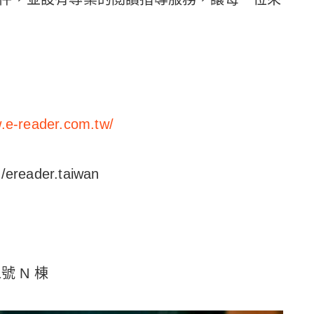
w.e-reader.com.tw/
ereader.taiwan
 N 棟