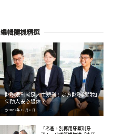
編輯隨機精選
財務規劃就是人生規劃！定方財務顧問如
何助人安心退休？
2023 年 12 月 6 日
「老爸，別再用牙籤剃牙