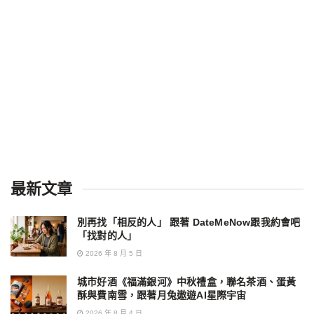
最新文章
別再找「相反的人」 跟著 DateMeNow跟我約會吧
「找對的人」
2026 年 8 月 5 日
城市好酒《福滿銀河》中秋禮盒，聯名茶酒、蛋黃
酥與費南雪，跟著月兔遨遊AI星際宇宙
2026 年 8 月 4 日