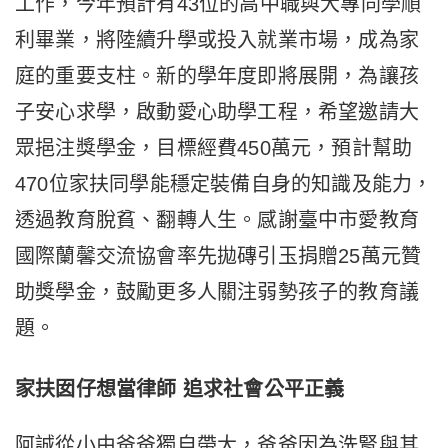
工作，今年預計有43位的高中職與大專同學順
利畢業，將陸續升學或投入就業市場，成為家
庭的重要支柱。新的學年度即將展開，為讓孩
子安心求學，啟動愛心助學工程，希望邀請大
眾挹注獎學金，目標經費450萬元，預計幫助
470位家扶同學能穩定裝備自身的知識及能力，
透過教育脫貧、翻轉人生。感謝臺中市愛教育
國際蘭馨交流協會率先拋磚引玉捐贈25萬元贊
助獎學金，鼓勵更多人關注弱勢孩子的教育議
題。
家扶囡仔想當律師
追求社會公平正義
阿誠從小由爸爸獨自帶大，爸爸因為洗腎與其