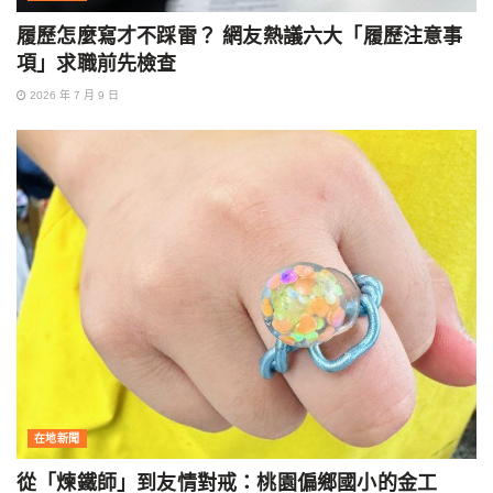
履歷怎麼寫才不踩雷？ 網友熱議六大「履歷注意事
項」求職前先檢查
2026 年 7 月 9 日
在地新聞
從「煉鐵師」到友情對戒：桃園偏鄉國小的金工