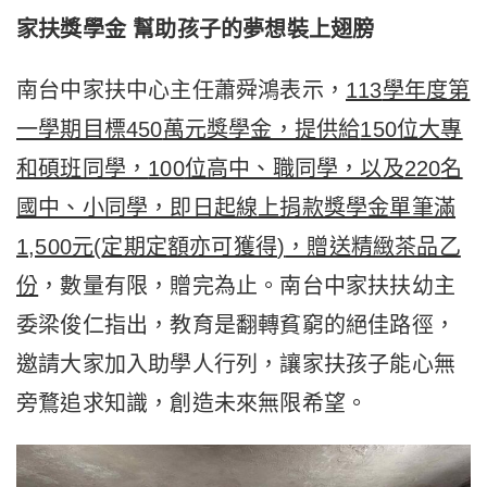
家扶獎學金
幫助孩子的夢想裝上翅膀
南台中家扶中心主任蕭舜鴻表示，
113
學年度第
一學期目標
450
萬元獎學金，提供給
150
位大專
和碩班同學，
100
位高中、職同學，以及
220
名
國中、小同學，即日起線上捐款獎學金單筆滿
1,500
元
(
定期定額亦可獲得
)
，贈送精緻茶品乙
份
，數量有限，贈完為止。南台中家扶扶幼主
委梁俊仁指出，教育是翻轉貧窮的絕佳路徑，
邀請大家加入助學人行列，讓家扶孩子能心無
旁鶩追求知識，創造未來無限希望。