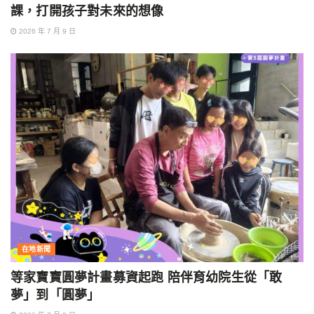
課，打開孩子對未來的想像
2026 年 7 月 9 日
在地新聞
等家寶寶圓夢計畫募資起跑 陪伴育幼院生從「敢
夢」到「圓夢」