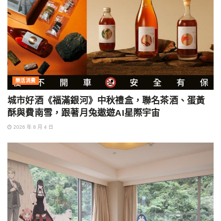
樂活消費
城市好酒《福滿銀河》中秋禮盒，聯名茶酒、蛋黃
酥與費南雪，跟著月兔遨遊AI星際宇宙
2026 年 8 月 4 日