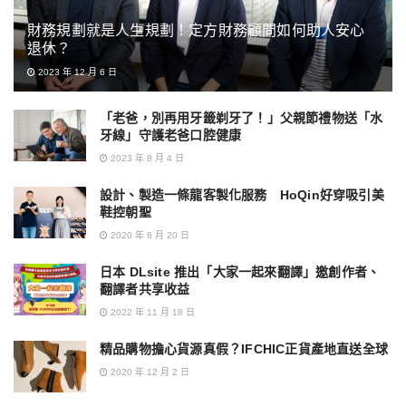
財務規劃就是人生規劃！定方財務顧問如何助人安心
退休？
2023 年 12 月 6 日
「老爸，別再用牙籤剃牙了！」父親節禮物送「水
牙線」守護老爸口腔健康
2023 年 8 月 4 日
設計、製造一條龍客製化服務 HoQin好穿吸引美
鞋控朝聖
2020 年 8 月 20 日
日本 DLsite 推出「大家一起來翻譯」邀創作者、
翻譯者共享收益
2022 年 11 月 18 日
精品購物擔心貨源真假？IFCHIC正貨產地直送全球
2020 年 12 月 2 日