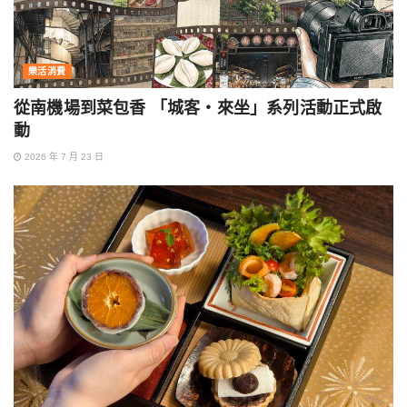
樂活消費
從南機場到菜包香 「城客・來坐」系列活動正式啟
動
2026 年 7 月 23 日