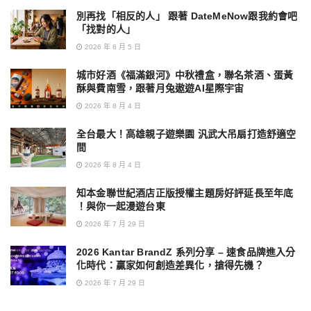
別再找「相反的人」 跟著 DateMeNow跟我約會吧
「找對的人」
2026 年 8 月 5 日
城市好酒《福滿銀河》中秋禮盒，聯名茶酒、蛋黃
酥與費南雪，跟著月兔遨遊AI星際宇宙
2026 年 8 月 4 日
全台最大！高雄親子遊樂園 汎武大吊扇打造舒適空
間
2026 年 8 月 4 日
知本金聯世紀酒店正版授權主題房好評延長至年底
！與你一起漫遊台東
2026 年 7 月 29 日
2026 Kantar BrandZ 系列分享 – 速食品牌進入分
化時代：贏家如何創造差異化，搶得先機？
2026 年 7 月 29 日