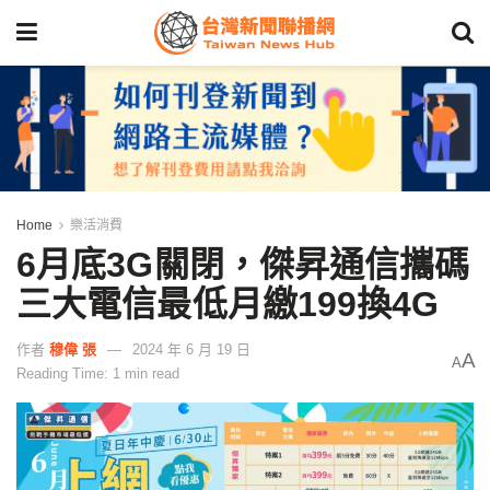
Home
樂活消費
6月底3G關閉，傑昇通信攜碼
三大電信最低月繳199換4G
作者
穆偉 張
2024 年 6 月 19 日
A
A
Reading Time: 1 min read