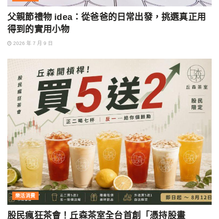
父親節禮物 idea：從爸爸的日常出發，挑選真正用
得到的實用小物
2026 年 7 月 9 日
樂活消費
股民瘋狂茶會！丘森茶室全台首創「憑持股畫