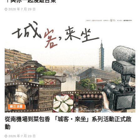
！與你一起漫遊台東
2026 年 7 月 29 日
樂活消費
從南機場到菜包香 「城客・來坐」系列活動正式啟
動
2026 年 7 月 23 日