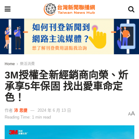
Home
樂活消費
3M授權全新經銷商向榮、炘
承享5年保固 找出愛車命定
色！
作者
沛 思捷
2024 年 6 月 13 日
A
A
Reading Time: 1 min read