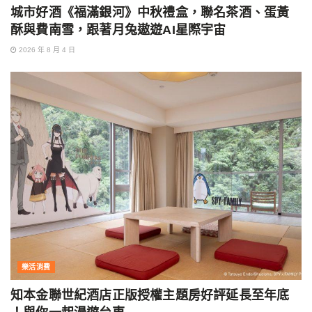
城市好酒《福滿銀河》中秋禮盒，聯名茶酒、蛋黃
酥與費南雪，跟著月兔遨遊AI星際宇宙
2026 年 8 月 4 日
樂活消費
知本金聯世紀酒店正版授權主題房好評延長至年底