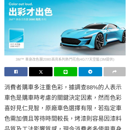
3M™ 車身改色膜2080高亮系列熱門花色HG77天空藍(3M提供)
消費者購車多注重色彩，據調查88%的人表示
車色是購車時考慮的關鍵決定因素，然而色彩
喜好見仁見智，原廠車色選擇有限，若指定車
色需加價且等待時間較長，烤漆則容易因漆料
品質及工法影響質感，現今消費者多使用車身