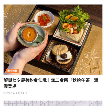
樂活消費
解鎖七夕最美約會仙境！無二會所「秋拾午茶」浪
漫登場
2026 年 7 月 23 日