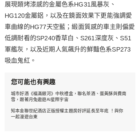
展現類烤漆感的金屬色系HG31風暴灰、
HG120金屬鋁，以及在鏡面效果下更能強調愛
車曲線的HG77天空藍；緞面質感的車主則偏愛
低調耐看的SP240香草白、S261深度灰、S51
軍艦灰，以及近期人氣飆升的鮮豔色系SP273
吸血鬼紅。
您可能也有興趣
城市好酒《福滿銀河》中秋禮盒，聯名茶酒、蛋黃酥與費南
雪，跟著月兔遨遊AI星際宇宙
知本金聯世紀酒店正版授權主題房好評延長至年底 ！與你
一起漫遊台東