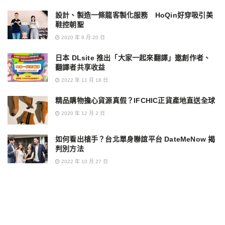
設計、製造一條龍客製化服務 HoQin好穿吸引美
鞋控朝聖
2020 年 8 月 20 日
日本 DLsite 推出「大家一起來翻譯」邀創作者、
翻譯者共享收益
2022 年 11 月 18 日
精品購物擔心貨源真假？IFCHIC正貨產地直送全球
2020 年 12 月 2 日
如何看出槍手？台北單身聯誼平台 DateMeNow 揭
判別方法
2022 年 10 月 27 日