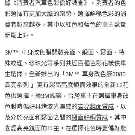
據《消費者汽車色彩偏好調查》，消費者的色
彩選擇有更加大膽的趨勢，選擇鮮艷色彩的消
費者越來越多，其中以紅色和藍色的車主數量
明顯上升。
3M™ 車身改色膜開發亮面、緞面、霧面、特
殊紋理、珍珠光等系列共近百種色彩花樣供車
主選擇，全新推出的「3M™ 車身改色膜2080
高亮系列 」更有超高亮度鏡面效果的全新12花
色供選擇。據3M觀察，台灣車主在選擇車身改
色膜時偏好具烤漆光澤感的
高亮鏡面質感
、以
及介於亮面和霧面之間的
緞面絲綢質感
。其中
喜愛高亮鏡面的車主，在選擇花色時更偏好能