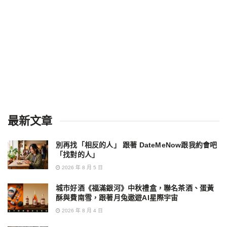
最新文章
別再找「相反的人」 跟著 DateMeNow跟我約會吧
「找對的人」
2026 年 8 月 5 日
城市好酒《福滿銀河》中秋禮盒，聯名茶酒、蛋黃
酥與費南雪，跟著月兔遨遊AI星際宇宙
2026 年 8 月 4 日