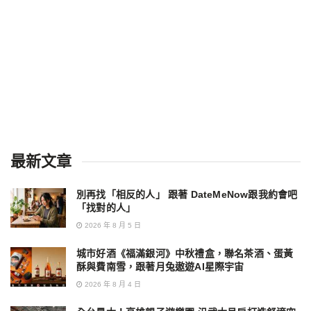
最新文章
別再找「相反的人」 跟著 DateMeNow跟我約會吧
「找對的人」
2026 年 8 月 5 日
城市好酒《福滿銀河》中秋禮盒，聯名茶酒、蛋黃
酥與費南雪，跟著月兔遨遊AI星際宇宙
2026 年 8 月 4 日