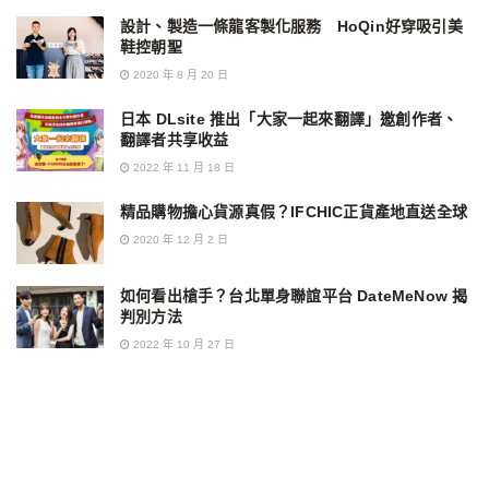
設計、製造一條龍客製化服務 HoQin好穿吸引美
鞋控朝聖
2020 年 8 月 20 日
日本 DLsite 推出「大家一起來翻譯」邀創作者、
翻譯者共享收益
2022 年 11 月 18 日
精品購物擔心貨源真假？IFCHIC正貨產地直送全球
2020 年 12 月 2 日
如何看出槍手？台北單身聯誼平台 DateMeNow 揭
判別方法
2022 年 10 月 27 日