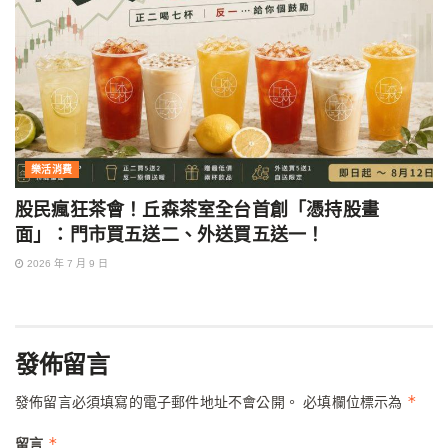
樂活消費
股民瘋狂茶會！丘森茶室全台首創「憑持股畫
面」：門市買五送二、外送買五送一！
2026 年 7 月 9 日
發佈留言
*
發佈留言必須填寫的電子郵件地址不會公開。
必填欄位標示為
*
留言