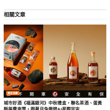
相關
文章
樂活消費
城市好酒《福滿銀河》中秋禮盒，聯名茶酒、蛋黃
酥與費南雪，跟著月兔遨遊AI星際宇宙