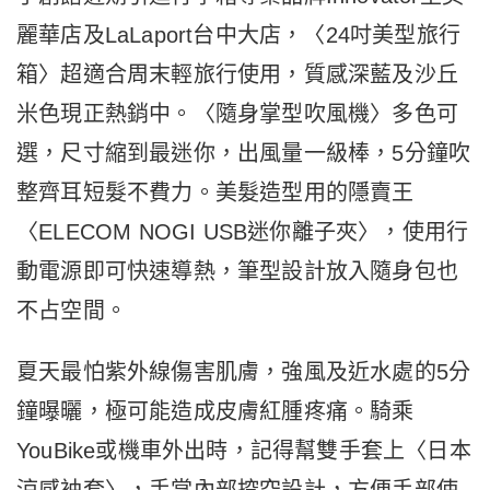
麗華店及LaLaport台中大店，〈24吋美型旅行
箱〉超適合周末輕旅行使用，質感深藍及沙丘
米色現正熱銷中。〈隨身掌型吹風機〉多色可
選，尺寸縮到最迷你，出風量一級棒，5分鐘吹
整齊耳短髮不費力。美髮造型用的隱賣王
〈ELECOM NOGI USB迷你離子夾〉，使用行
動電源即可快速導熱，筆型設計放入隨身包也
不占空間。
夏天最怕紫外線傷害肌膚，強風及近水處的5分
鐘曝曬，極可能造成皮膚紅腫疼痛。騎乘
YouBike或機車外出時，記得幫雙手套上〈日本
涼感袖套〉，手掌內部挖空設計，方便手部使