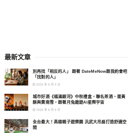
最新文章
別再找「相反的人」 跟著 DateMeNow跟我約會吧
「找對的人」
2026 年 8 月 5 日
城市好酒《福滿銀河》中秋禮盒，聯名茶酒、蛋黃
酥與費南雪，跟著月兔遨遊AI星際宇宙
2026 年 8 月 4 日
全台最大！高雄親子遊樂園 汎武大吊扇打造舒適空
間