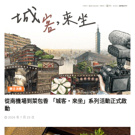
樂活消費
從南機場到菜包香 「城客・來坐」系列活動正式啟
動
2026 年 7 月 23 日