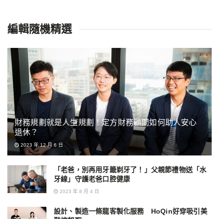
編輯隨機精選
財務規劃就是人生規劃！定方財務顧問如何助人安心
退休？
2023 年 12 月 6 日
「老爸，別再用牙籤剃牙了！」父親節禮物送「水
牙線」守護老爸口腔健康
2023 年 8 月 4 日
設計、製造一條龍客製化服務 HoQin好穿吸引美