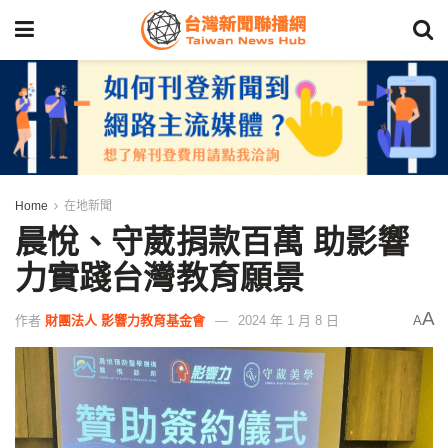
Home
在地新聞
晨悅、守葳捐款百萬 助影響
力實踐台灣教育願景
A
作者
財團法人 影響力教育基金會
2024 年 1 月 8 日
A