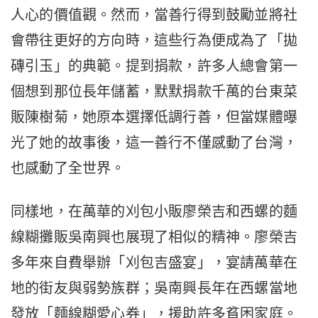
人心的價值觀。然而，當善行得到鼓勵並將社
會帶往更好的方向時，這些行為便成為了「拋
磚引玉」的典範。提到捐款，許多人總會第一
個想到那位長年儲蓄，默默捐款千萬的台東菜
販陳樹菊，她原本選擇低調行善，但當媒體曝
光了她的故事後，這一善行不僅感動了台灣，
也感動了全世界。
同樣地，在萬華的刈包小販廖榮吉和西螺的麵
線糊攤販吳南興也展現了相似的精神。廖榮吉
多年來自費舉辦「刈包吉盛宴」，宴請萬華在
地的街友與弱勢族群；吳南興長年在西螺當地
發放「麵線糊愛心券」，援助許多貧困家庭。