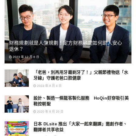
財務規劃就是人生規劃！定方財務顧問如何助人安心
退休？
2023 年 12 月 6 日
「老爸，別再用牙籤剃牙了！」父親節禮物送「水
牙線」守護老爸口腔健康
2023 年 8 月 4 日
設計、製造一條龍客製化服務 HoQin好穿吸引美
鞋控朝聖
2020 年 8 月 20 日
日本 DLsite 推出「大家一起來翻譯」邀創作者、
翻譯者共享收益