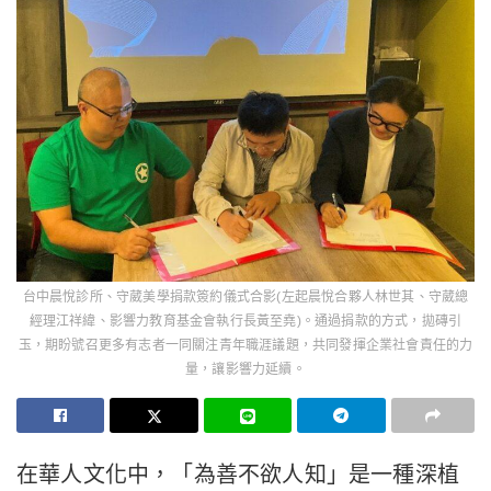
台中晨悅診所、守葳美學捐款簽約儀式合影(左起晨悅合夥人林世其、守葳總
經理江祥緯、影響力教育基金會執行長黃至堯)。通過捐款的方式，拋磚引
玉，期盼號召更多有志者一同關注青年職涯議題，共同發揮企業社會責任的力
量，讓影響力延續。
在華人文化中，「為善不欲人知」是一種深植