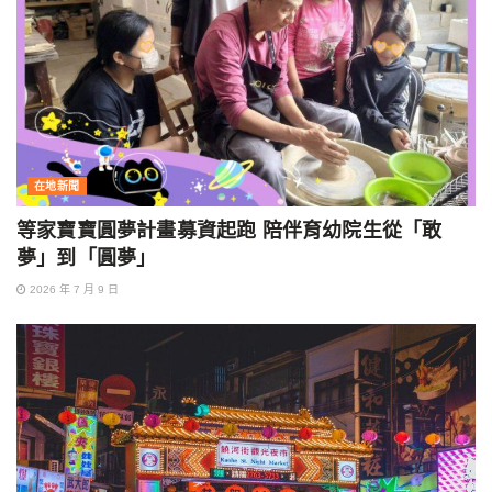
在地新聞
等家寶寶圓夢計畫募資起跑 陪伴育幼院生從「敢
夢」到「圓夢」
2026 年 7 月 9 日