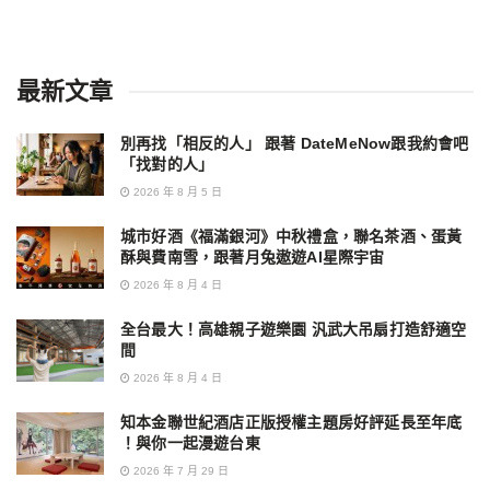
最新文章
別再找「相反的人」 跟著 DateMeNow跟我約會吧
「找對的人」
2026 年 8 月 5 日
城市好酒《福滿銀河》中秋禮盒，聯名茶酒、蛋黃
酥與費南雪，跟著月兔遨遊AI星際宇宙
2026 年 8 月 4 日
全台最大！高雄親子遊樂園 汎武大吊扇打造舒適空
間
2026 年 8 月 4 日
知本金聯世紀酒店正版授權主題房好評延長至年底
！與你一起漫遊台東
2026 年 7 月 29 日