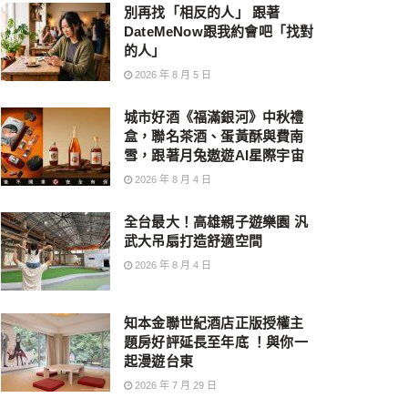
別再找「相反的人」 跟著
DateMeNow跟我約會吧「找對
的人」
2026 年 8 月 5 日
城市好酒《福滿銀河》中秋禮
盒，聯名茶酒、蛋黃酥與費南
雪，跟著月兔遨遊AI星際宇宙
2026 年 8 月 4 日
全台最大！高雄親子遊樂園 汎
武大吊扇打造舒適空間
2026 年 8 月 4 日
知本金聯世紀酒店正版授權主
題房好評延長至年底 ！與你一
起漫遊台東
2026 年 7 月 29 日