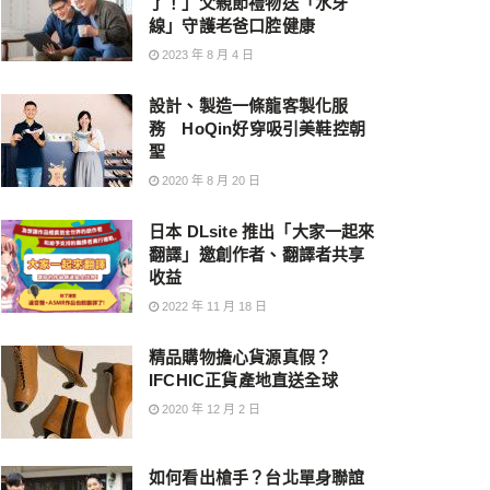
了！」父親節禮物送「水牙
線」守護老爸口腔健康
2023 年 8 月 4 日
設計、製造一條龍客製化服
務 HoQin好穿吸引美鞋控朝
聖
2020 年 8 月 20 日
日本 DLsite 推出「大家一起來
翻譯」邀創作者、翻譯者共享
收益
2022 年 11 月 18 日
精品購物擔心貨源真假？
IFCHIC正貨產地直送全球
2020 年 12 月 2 日
如何看出槍手？台北單身聯誼