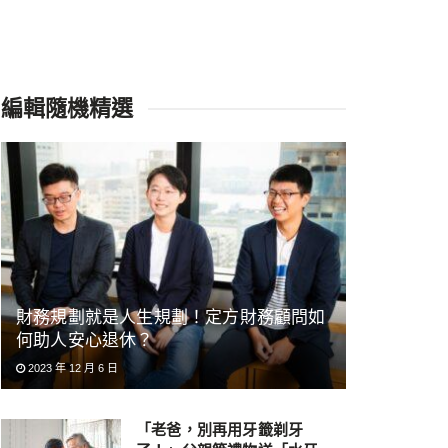
編輯隨機精選
財務規劃就是人生規劃！定方財務顧問如
何助人安心退休？
2023 年 12 月 6 日
「老爸，別再用牙籤剃牙