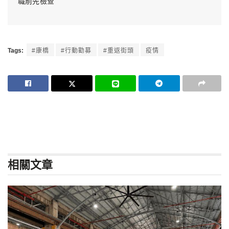
職前先檢查
Tags:
#康橋
#行動勸募
#重返街頭
疫情
相關
文章