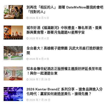
別再找「相反的人」 跟著 DateMeNow跟我約會吧
「找對的人」
2026 年 8 月 5 日
城市好酒《福滿銀河》中秋禮盒，聯名茶酒、蛋黃
酥與費南雪，跟著月兔遨遊AI星際宇宙
2026 年 8 月 4 日
全台最大！高雄親子遊樂園 汎武大吊扇打造舒適空
間
2026 年 8 月 4 日
知本金聯世紀酒店正版授權主題房好評延長至年底
！與你一起漫遊台東
2026 年 7 月 29 日
2026 Kantar BrandZ 系列分享 – 速食品牌進入分
化時代：贏家如何創造差異化，搶得先機？
2026 年 7 月 29 日