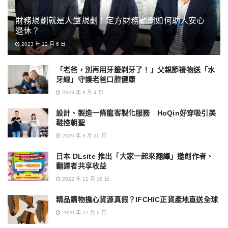
財務規劃就是人生規劃！定方財務顧問如何助人安心
退休？
2023 年 12 月 6 日
「老爸，別再用牙籤剃牙了！」父親節禮物送「水
牙線」守護老爸口腔健康
2023 年 8 月 4 日
設計、製造一條龍客製化服務 HoQin好穿吸引美
鞋控朝聖
2020 年 8 月 20 日
日本 DLsite 推出「大家一起來翻譯」邀創作者、
翻譯者共享收益
2022 年 11 月 18 日
精品購物擔心貨源真假？IFCHIC正貨產地直送全球
2020 年 12 月 2 日