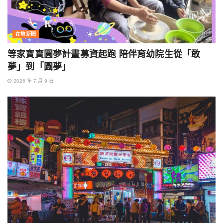
在地新聞
等家寶寶圓夢計畫募資起跑 陪伴育幼院生從「敢
夢」到「圓夢」
2026 年 7 月 9 日