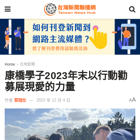
Home
在地新聞
康橋學子2023年末以行動勸
募展現愛的力量
A
作者
宮冠仕
2023 年 12 月 4 日
A