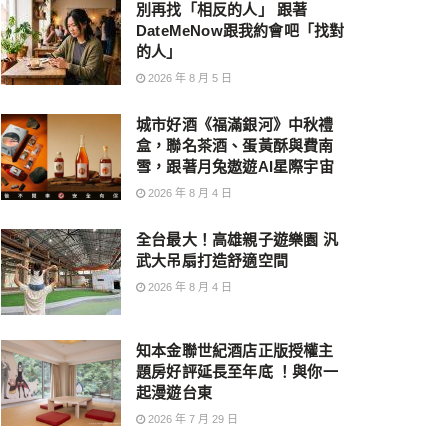
別再找「相反的人」 跟著
DateMeNow跟我約會吧「找對
的人」
2026 年 8 月 5 日
城市好酒《福滿銀河》中秋禮
盒，聯名茶酒、蛋黃酥與費南
雪，跟著月兔遨遊AI星際宇宙
2026 年 8 月 4 日
全台最大！高雄親子遊樂園 汎
武大吊扇打造舒適空間
2026 年 8 月 4 日
知本金聯世紀酒店正版授權主
題房好評延長至年底 ！與你一
起漫遊台東
2026 年 7 月 29 日