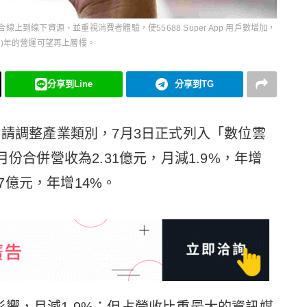
上到線下資源、並重視消費者體驗，使55688 Super App 用戶數增加，
23)年的營運可望再上層樓。
分享到Line
分享到TG
申請調整產業類別，7月3日正式列入「數位雲
月份合併營收為2.31億元，月減1.9%，年增
77億元，年增14%。