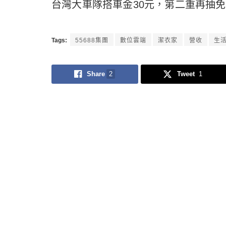
台灣大車隊搭車金30元，第二重再抽免
Tags:
55688集團
數位雲端
潔衣家
營收
生
Share
2
Tweet
1