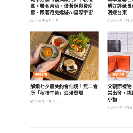
盒，聯名茶酒、蛋黃酥與費南
房好評延長
雪，跟著月兔遨遊AI星際宇宙
漫遊台東
2026 年 8 月 4 日
2026 年 7 月 2
樂活消費
樂活消費
解鎖七夕最美約會仙境！無二會
父親節禮物 
所「秋拾午茶」浪漫登場
常出發，挑
小物
2026 年 7 月 23 日
2026 年 7 月 9