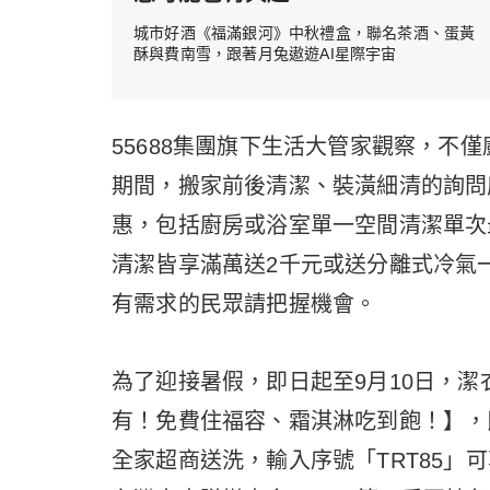
城市好酒《福滿銀河》中秋禮盒，聯名茶酒、蛋黃
酥與費南雪，跟著月兔遨遊AI星際宇宙
55688集團旗下生活大管家觀察，不
期間，搬家前後清潔、裝潢細清的詢問
惠，包括廚房或浴室單一空間清潔單次
清潔皆享滿萬送2千元或送分離式冷氣一
有需求的民眾請把握機會。
為了迎接暑假，即日起至9月10日，
有！免費住福容、霜淇淋吃到飽！】，民
全家超商送洗，輸入序號「TRT85」可