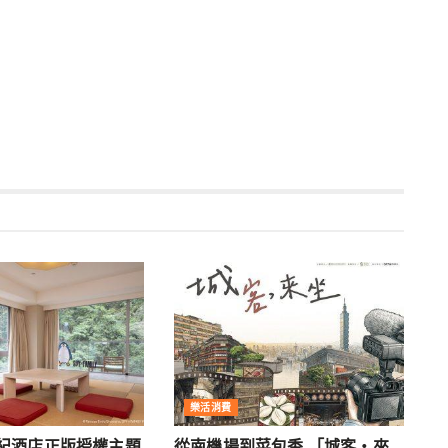
樂活消費
紀酒店正版授權主題
從南機場到菜包香 「城客・來