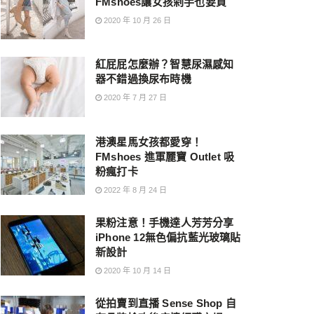
FMshoes讓女孩剁手也要買
2020 年 10 月 26 日
紅屁屁怎麼辦？智慧尿濕感知
器不錯過換尿布時機
2020 年 7 月 27 日
港澳星馬女孩都愛穿！
FMshoes 進軍麗寶 Outlet 吸
粉瘋打卡
2022 年 8 月 24 日
果粉注意！手機達人芳芳分享
iPhone 12無色偏抗藍光玻璃貼
新設計
2020 年 10 月 14 日
從拍賣到直播 Sense Shop 自