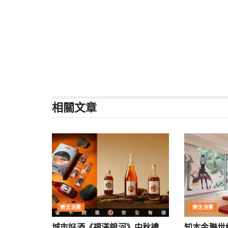
相關
文章
樂活消費
樂活消費
城市好酒《福滿銀河》中秋禮
知本金聯世