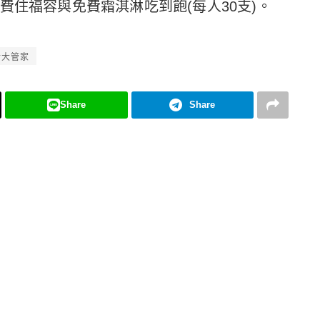
費住福容與免費霜淇淋吃到飽(每人30支)。
活大管家
Share
Share