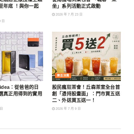
至年底 ！與你一起
坐」系列活動正式啟動
2026 年 7 月 23 日
9 日
樂活消費
idea：從爸爸的日
股民瘋狂茶會！丘森茶室全台首
選真正用得到的實用
創「憑持股畫面」：門市買五送
二、外送買五送一！
 日
2026 年 7 月 9 日