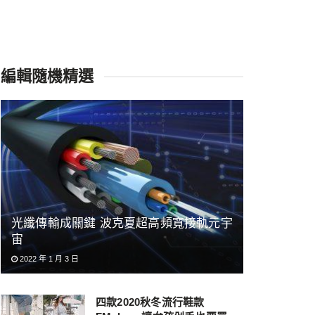
編輯隨機精選
光纖傳輸成關鍵 波克夏超高頻寬接軌元宇
宙
2022 年 1 月 3 日
四款2020秋冬流行鞋款