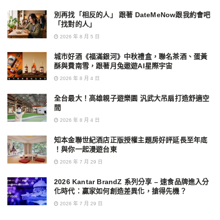
別再找「相反的人」 跟著 DateMeNow跟我約會吧
「找對的人」
2026 年 8 月 5 日
城市好酒《福滿銀河》中秋禮盒，聯名茶酒、蛋黃
酥與費南雪，跟著月兔遨遊AI星際宇宙
2026 年 8 月 4 日
全台最大！高雄親子遊樂園 汎武大吊扇打造舒適空
間
2026 年 8 月 4 日
知本金聯世紀酒店正版授權主題房好評延長至年底
！與你一起漫遊台東
2026 年 7 月 29 日
2026 Kantar BrandZ 系列分享 – 速食品牌進入分
化時代：贏家如何創造差異化，搶得先機？
2026 年 7 月 29 日