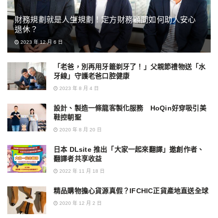
財務規劃就是人生規劃！定方財務顧問如何助人安心
退休？
2023 年 12 月 6 日
「老爸，別再用牙籤剃牙了！」父親節禮物送「水
牙線」守護老爸口腔健康
2023 年 8 月 4 日
設計、製造一條龍客製化服務 HoQin好穿吸引美
鞋控朝聖
2020 年 8 月 20 日
日本 DLsite 推出「大家一起來翻譯」邀創作者、
翻譯者共享收益
2022 年 11 月 18 日
精品購物擔心貨源真假？IFCHIC正貨產地直送全球
2020 年 12 月 2 日