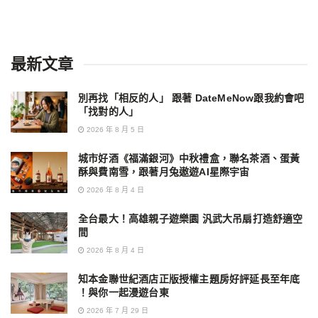
最新文章
別再找「相反的人」 跟著 DateMeNow跟我約會吧
「找對的人」
2026 年 8 月 5 日
城市好酒《福滿銀河》中秋禮盒，聯名茶酒、蛋黃
酥與費南雪，跟著月兔遨遊AI星際宇宙
2026 年 8 月 4 日
全台最大！高雄親子遊樂園 汎武大吊扇打造舒適空
間
2026 年 8 月 4 日
知本金聯世紀酒店正版授權主題房好評延長至年底
！與你一起漫遊台東
2026 年 7 月 29 日