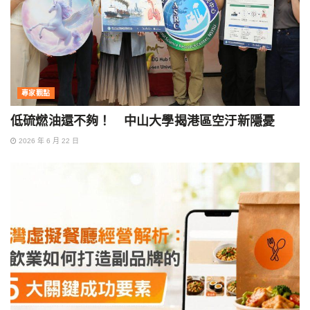
專家觀點
低硫燃油還不夠！ 中山大學揭港區空汙新隱憂
2026 年 6 月 22 日