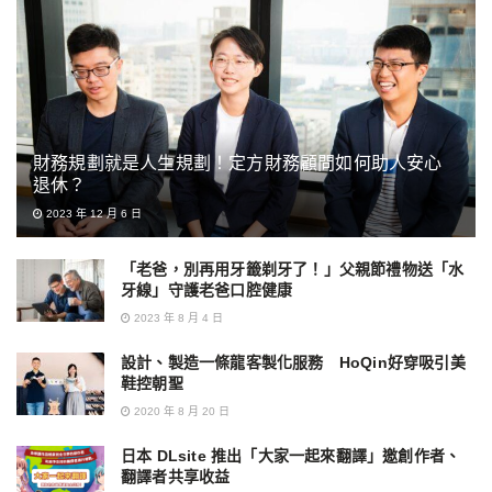
財務規劃就是人生規劃！定方財務顧問如何助人安心
退休？
2023 年 12 月 6 日
「老爸，別再用牙籤剃牙了！」父親節禮物送「水
牙線」守護老爸口腔健康
2023 年 8 月 4 日
設計、製造一條龍客製化服務 HoQin好穿吸引美
鞋控朝聖
2020 年 8 月 20 日
日本 DLsite 推出「大家一起來翻譯」邀創作者、
翻譯者共享收益