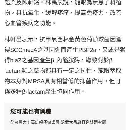
語柔及陳軒銘。林禹辰說，龍眼為無患子科植
物，具抗氧化、緩解疼痛、提高免疫力、改善
心血管疾病之功能。
林軒邑表示，抗甲氧西林金黃色葡萄球菌因獲
得SCCmecA之基因進而產生PBP2a，又或是獲
得blaZ之基因產生β-內醯胺酶，導致對於β-
lactam類之藥物都具有一定之抗性。龍眼萃取
物本身對MRSA具有相當低的抑菌作用，但可
與多種β-lactam產生協同作用。
您可能也有興趣
全台最大！高雄親子遊樂園 汎武大吊扇打造舒適空間