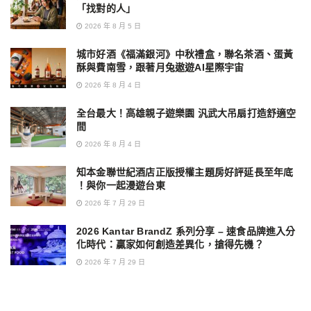
「找對的人」
2026 年 8 月 5 日
城市好酒《福滿銀河》中秋禮盒，聯名茶酒、蛋黃
酥與費南雪，跟著月兔遨遊AI星際宇宙
2026 年 8 月 4 日
全台最大！高雄親子遊樂園 汎武大吊扇打造舒適空
間
2026 年 8 月 4 日
知本金聯世紀酒店正版授權主題房好評延長至年底
！與你一起漫遊台東
2026 年 7 月 29 日
2026 Kantar BrandZ 系列分享 – 速食品牌進入分
化時代：贏家如何創造差異化，搶得先機？
2026 年 7 月 29 日