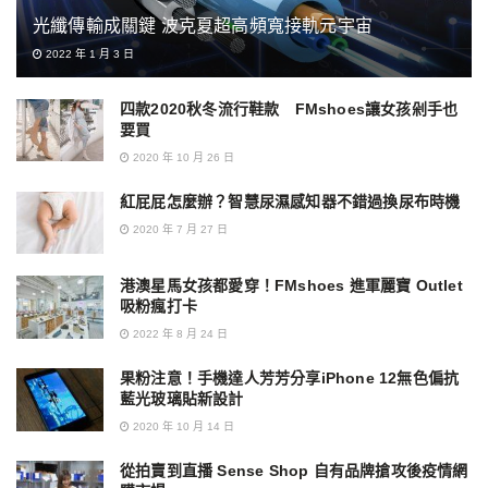
光纖傳輸成關鍵 波克夏超高頻寬接軌元宇宙
2022 年 1 月 3 日
四款2020秋冬流行鞋款 FMshoes讓女孩剁手也
要買
2020 年 10 月 26 日
紅屁屁怎麼辦？智慧尿濕感知器不錯過換尿布時機
2020 年 7 月 27 日
港澳星馬女孩都愛穿！FMshoes 進軍麗寶 Outlet
吸粉瘋打卡
2022 年 8 月 24 日
果粉注意！手機達人芳芳分享iPhone 12無色偏抗
藍光玻璃貼新設計
2020 年 10 月 14 日
從拍賣到直播 Sense Shop 自有品牌搶攻後疫情網