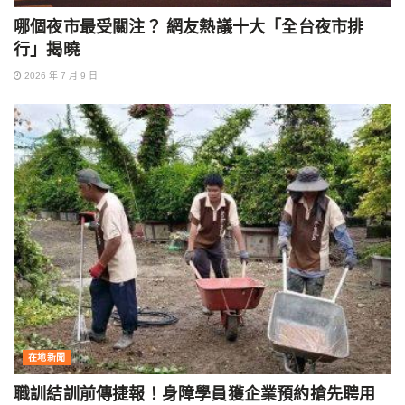
哪個夜市最受關注？ 網友熱議十大「全台夜市排
行」揭曉
2026 年 7 月 9 日
在地新聞
職訓結訓前傳捷報！身障學員獲企業預約搶先聘用