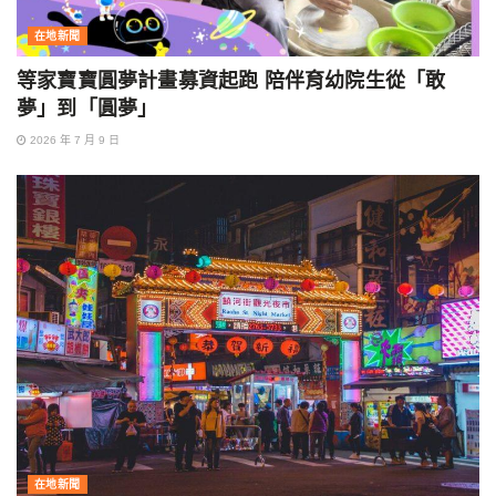
在地新聞
等家寶寶圓夢計畫募資起跑 陪伴育幼院生從「敢
夢」到「圓夢」
2026 年 7 月 9 日
在地新聞