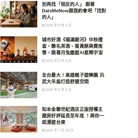
別再找「相反的人」 跟著
DateMeNow跟我約會吧「找對
的人」
2026 年 8 月 5 日
城市好酒《福滿銀河》中秋禮
盒，聯名茶酒、蛋黃酥與費南
雪，跟著月兔遨遊AI星際宇宙
2026 年 8 月 4 日
全台最大！高雄親子遊樂園 汎
武大吊扇打造舒適空間
2026 年 8 月 4 日
知本金聯世紀酒店正版授權主
題房好評延長至年底 ！與你一
起漫遊台東
2026 年 7 月 29 日