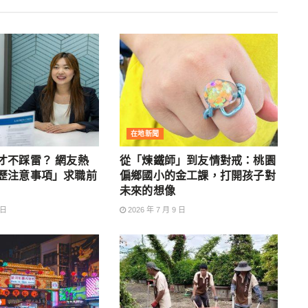
在地新聞
才不踩雷？ 網友熱
從「煉鐵師」到友情對戒：桃園
歷注意事項」求職前
偏鄉國小的金工課，打開孩子對
未來的想像
 日
2026 年 7 月 9 日