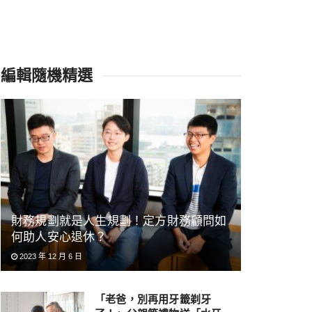
編輯隨機精選
財務規劃就是人生規劃！定方財務顧問如
何助人安心退休？
2023 年 12 月 6 日
「老爸，別再用牙籤剃牙