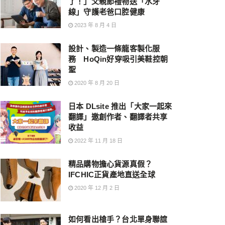
了！」父親節禮物送「水牙
線」守護老爸口腔健康
2023 年 8 月 4 日
設計、製造一條龍客製化服
務 HoQin好穿吸引美鞋控朝
聖
2020 年 8 月 20 日
日本 DLsite 推出「大家一起來
翻譯」邀創作者、翻譯者共享
收益
2022 年 11 月 18 日
精品購物擔心貨源真假？
IFCHIC正貨產地直送全球
2020 年 12 月 2 日
如何看出槍手？台北單身聯誼