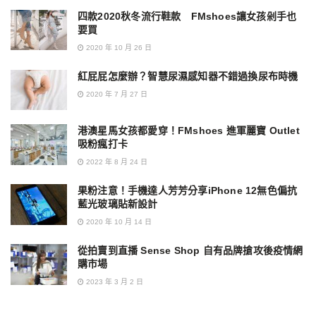
四款2020秋冬流行鞋款 FMshoes讓女孩剁手也
要買
2020 年 10 月 26 日
紅屁屁怎麼辦？智慧尿濕感知器不錯過換尿布時機
2020 年 7 月 27 日
港澳星馬女孩都愛穿！FMshoes 進軍麗寶 Outlet
吸粉瘋打卡
2022 年 8 月 24 日
果粉注意！手機達人芳芳分享iPhone 12無色偏抗
藍光玻璃貼新設計
2020 年 10 月 14 日
從拍賣到直播 Sense Shop 自有品牌搶攻後疫情網
購市場
2023 年 3 月 2 日