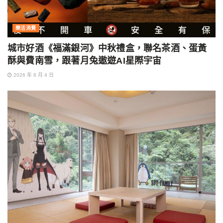
樂活消費
城市好酒《福滿銀河》中秋禮盒，聯名茶酒、蛋黃
酥與費南雪，跟著月兔遨遊AI星際宇宙
2026 年 8 月 4 日