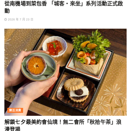
從南機場到菜包香 「城客・來坐」系列活動正式啟
動
2026 年 7 月 23 日
樂活消費
解鎖七夕最美約會仙境！無二會所「秋拾午茶」浪
漫登場