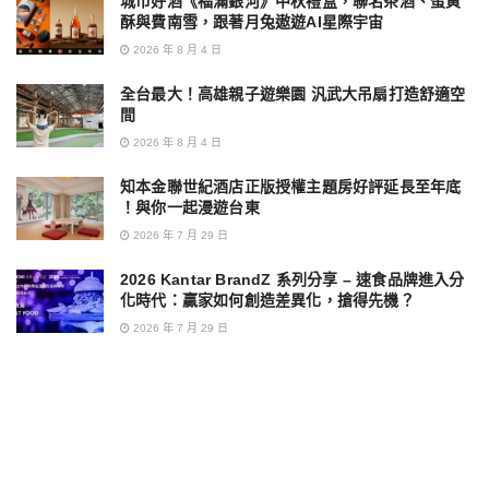
城市好酒《福滿銀河》中秋禮盒，聯名茶酒、蛋黃
酥與費南雪，跟著月兔遨遊AI星際宇宙
2026 年 8 月 4 日
全台最大！高雄親子遊樂園 汎武大吊扇打造舒適空
間
2026 年 8 月 4 日
知本金聯世紀酒店正版授權主題房好評延長至年底
！與你一起漫遊台東
2026 年 7 月 29 日
2026 Kantar BrandZ 系列分享 – 速食品牌進入分
化時代：贏家如何創造差異化，搶得先機？
2026 年 7 月 29 日