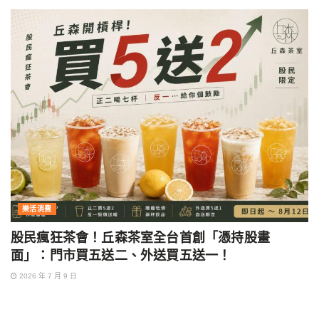
樂活消費
股民瘋狂茶會！丘森茶室全台首創「憑持股畫
面」：門市買五送二、外送買五送一！
2026 年 7 月 9 日