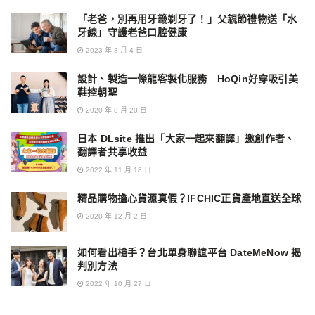
「老爸，別再用牙籤剃牙了！」父親節禮物送「水
牙線」守護老爸口腔健康
2023 年 8 月 4 日
設計、製造一條龍客製化服務 HoQin好穿吸引美
鞋控朝聖
2020 年 8 月 20 日
日本 DLsite 推出「大家一起來翻譯」邀創作者、
翻譯者共享收益
2022 年 11 月 18 日
精品購物擔心貨源真假？IFCHIC正貨產地直送全球
2020 年 12 月 2 日
如何看出槍手？台北單身聯誼平台 DateMeNow 揭
判別方法
2022 年 10 月 27 日