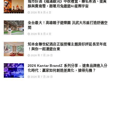
城市好酒《福滿銀河》中秋禮盒，聯名茶酒、蛋黃
酥與費南雪，跟著月兔遨遊AI星際宇宙
2026 年 8 月 4 日
全台最大！高雄親子遊樂園 汎武大吊扇打造舒適空
間
2026 年 8 月 4 日
知本金聯世紀酒店正版授權主題房好評延長至年底
！與你一起漫遊台東
2026 年 7 月 29 日
2026 Kantar BrandZ 系列分享 – 速食品牌進入分
化時代：贏家如何創造差異化，搶得先機？
2026 年 7 月 29 日