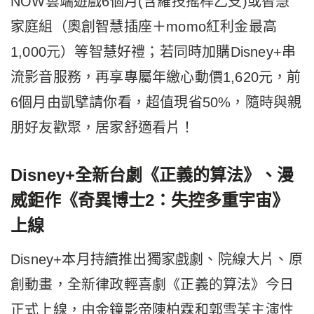
NOW雲端遊戲6個月(含羅技搖桿乙支)或智慧
家庭組（奧創智慧插座＋momo紅利金最高
1,000元）等智慧好禮；若同時加購Disney+串
流影音服務，再享專屬年繳心動價1,620元，前
6個月由凱擘請你看，超值現省50%，隨時與親
朋好友歡聚，居家舒適看片！
Disney+
全新台劇《正義的算法》、漫
威鉅作《奇異博士2：失控多重宇宙》
上線
Disney+本月持續推出獨家戲劇、院線大片、原
創動畫，全新律政輕喜劇《正義的算法》今日
正式上線，由金鐘影帝陳柏霖和郭雪芙主演性