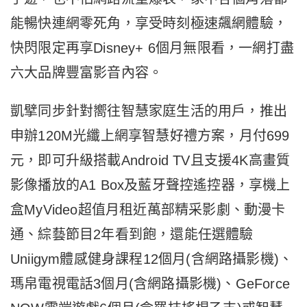
能暢快連網零死角，享受時刻極速飆網體驗，
快閃限定再享Disney+ 6個月無限看，一網打盡
六大品牌豐富影音內容。
凱擘同步針對嚮往智慧家庭生活的用戶，推出
申辦120M光纖上網享智慧好禮方案，月付699
元，即可升級搭載Android TV且支援4K高畫質
影像播放的A1 Box及藍牙聲控遙控器，享機上
盒MyVideo超值月租近萬部精采影劇、動漫卡
通、綜藝節目2年看到飽，還能任選體驗
Uniigym體感健身課程12個月(含網路攝影機)、
瑪帛電視電話3個月(含網路攝影機)、GeForce