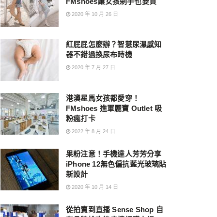
FMshoes讓女孩剁手也要買
2020 年 10 月 26 日
紅屁屁怎麼辦？智慧尿濕感知
器不錯過換尿布時機
2020 年 7 月 27 日
港澳星馬女孩都愛穿！
FMshoes 進軍麗寶 Outlet 吸
粉瘋打卡
2022 年 8 月 24 日
果粉注意！手機達人芳芳分享
iPhone 12無色偏抗藍光玻璃貼
新設計
2020 年 10 月 14 日
從拍賣到直播 Sense Shop 自