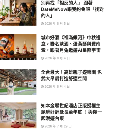
別再找「相反的人」 跟著
DateMeNow跟我約會吧「找對
的人」
2026 年 8 月 5 日
城市好酒《福滿銀河》中秋禮
盒，聯名茶酒、蛋黃酥與費南
雪，跟著月兔遨遊AI星際宇宙
2026 年 8 月 4 日
全台最大！高雄親子遊樂園 汎
武大吊扇打造舒適空間
2026 年 8 月 4 日
知本金聯世紀酒店正版授權主
題房好評延長至年底 ！與你一
起漫遊台東
2026 年 7 月 29 日