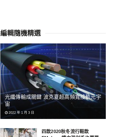
編輯隨機精選
光纖傳輸成關鍵 波克夏超高頻寬接軌元宇
宙
2022 年 1 月 3 日
四款2020秋冬流行鞋款