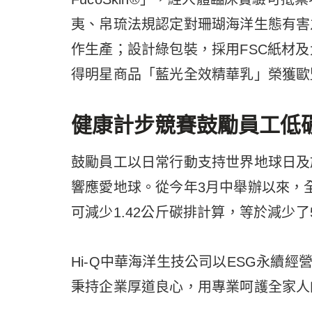
夷、帛琉法規認定對珊瑚海洋生態有害之
作生產；設計綠包裝，採用FSC紙材
得明星商品「藍光全效精華乳」榮獲歐盟Mon
健康計步競賽鼓勵員工低碳
鼓勵員工以日常行動支持世界地球日及
響應愛地球。從今年3月中舉辦以來，全
可減少1.42公斤碳排計算，等於減少了
Hi-Q中華海洋生技公司以ESG永續
秉持企業厚道良心，用專業呵護全家人