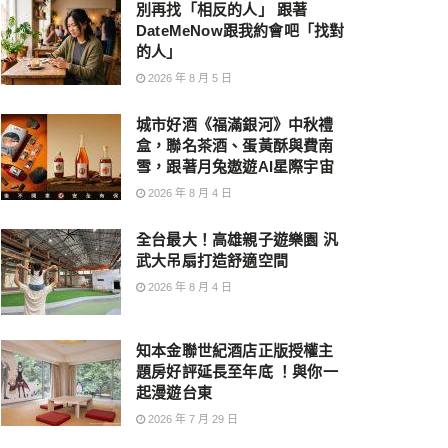
別再找「相反的人」 跟著
DateMeNow跟我約會吧「找對
的人」
2026 年 8 月 5 日
城市好酒《福滿銀河》中秋禮
盒，聯名茶酒、蛋黃酥與費南
雪，跟著月兔遨遊AI星際宇宙
2026 年 8 月 4 日
全台最大！高雄親子遊樂園 汎
武大吊扇打造舒適空間
2026 年 8 月 4 日
知本金聯世紀酒店正版授權主
題房好評延長至年底 ！與你一
起漫遊台東
2026 年 7 月 29 日