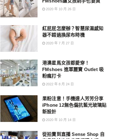
FMshoes讓女孩剁手也要買
2020 年 10 月 26 日
紅屁屁怎麼辦？智慧尿濕感知
器不錯過換尿布時機
2020 年 7 月 27 日
港澳星馬女孩都愛穿！
FMshoes 進軍麗寶 Outlet 吸
粉瘋打卡
2022 年 8 月 24 日
果粉注意！手機達人芳芳分享
iPhone 12無色偏抗藍光玻璃貼
新設計
2020 年 10 月 14 日
從拍賣到直播 Sense Shop 自