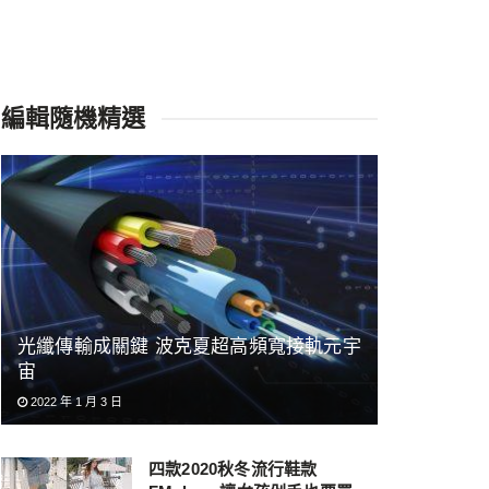
編輯隨機精選
光纖傳輸成關鍵 波克夏超高頻寬接軌元宇
宙
2022 年 1 月 3 日
四款2020秋冬流行鞋款