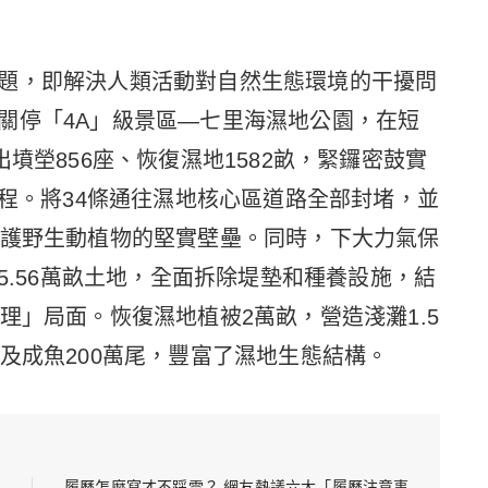
題，即解決人類活動對自然生態環境的干擾問
關停「4A」級景區—七里海濕地公園，在短
墳塋856座、恢復濕地1582畝，緊鑼密鼓實
工程。將34條通往濕地核心區道路全部封堵，並
守護野生動植物的堅實壁壘。同時，下大力氣保
5.56萬畝土地，全面拆除堤墊和種養設施，結
理」局面。恢復濕地植被2萬畝，營造淺灘1.5
及成魚200萬尾，豐富了濕地生態結構。
履歷怎麼寫才不踩雷？ 網友熱議六大「履歷注意事