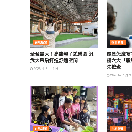
在地新聞
在地新聞
全台最大！高雄親子遊樂園 汎
履歷怎麼寫
武大吊扇打造舒適空間
議六大「履
先檢查
2026 年 8 月 4 日
2026 年 7 月 9
在地新聞
在地新聞