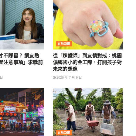
在地新聞
才不踩雷？ 網友熱
從「煉鐵師」到友情對戒：桃園
歷注意事項」求職前
偏鄉國小的金工課，打開孩子對
未來的想像
 日
2026 年 7 月 9 日
在地新聞