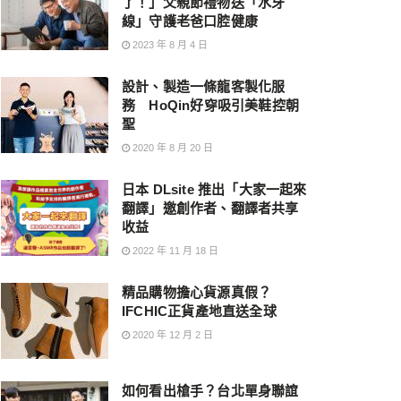
了！」父親節禮物送「水牙
線」守護老爸口腔健康
2023 年 8 月 4 日
設計、製造一條龍客製化服
務 HoQin好穿吸引美鞋控朝
聖
2020 年 8 月 20 日
日本 DLsite 推出「大家一起來
翻譯」邀創作者、翻譯者共享
收益
2022 年 11 月 18 日
精品購物擔心貨源真假？
IFCHIC正貨產地直送全球
2020 年 12 月 2 日
如何看出槍手？台北單身聯誼