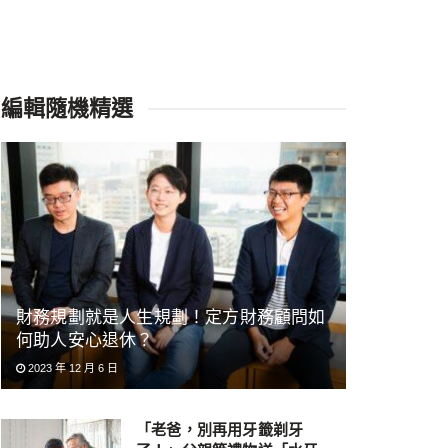
編輯隨機精選
財務規劃就是人生規劃！定方財務顧問如
何助人安心退休？
2023 年 12 月 6 日
「老爸，別再用牙籤剃牙