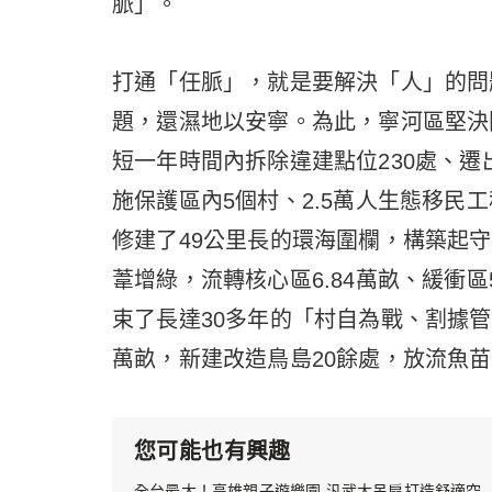
脈」。
打通「任脈」，就是要解決「人」的問
題，還濕地以安寧。為此，寧河區堅決
短一年時間內拆除違建點位230處、遷出
施保護區內5個村、2.5萬人生態移民
修建了49公里長的環海圍欄，構築起
葦增綠，流轉核心區6.84萬畝、緩衝區
束了長達30多年的「村自為戰、割據管
萬畝，新建改造鳥島20餘處，放流魚苗
您可能也有興趣
全台最大！高雄親子遊樂園 汎武大吊扇打造舒適空