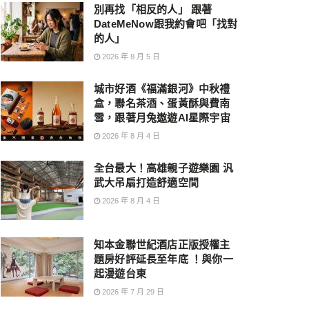
別再找「相反的人」 跟著
DateMeNow跟我約會吧「找對
的人」
2026 年 8 月 5 日
城市好酒《福滿銀河》中秋禮
盒，聯名茶酒、蛋黃酥與費南
雪，跟著月兔遨遊AI星際宇宙
2026 年 8 月 4 日
全台最大！高雄親子遊樂園 汎
武大吊扇打造舒適空間
2026 年 8 月 4 日
知本金聯世紀酒店正版授權主
題房好評延長至年底 ！與你一
起漫遊台東
2026 年 7 月 29 日