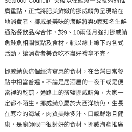
Seafood Council）突破以往鮭魚一支獨秀的推
廣重點，正式將肥美鮮嫩的挪威鯖魚呈現給在
地消費者。挪威最美味的海鮮將與9家知名生鮮
通路餐飲品牌合作，於9、10兩個月強打挪威鯖
魚鮭魚相關餐點及食材，輔以線上線下的各式
活動，讓消費者美食吃不盡好禮拿不完。
挪威鯖魚這個經濟實惠的食材，在台灣日常餐
點中相當普遍。不論是居酒屋的一夜干或是便
當裡的乾煎，通路上的薄鹽挪威鯖魚，大家一
定都不陌生。挪威鯖魚屬於大西洋鯖魚，生長
在寒冷的海域，肉質美味多汁、口感鮮嫩且健
康，是廚師眼中很討好的食材。挪威海產推廣