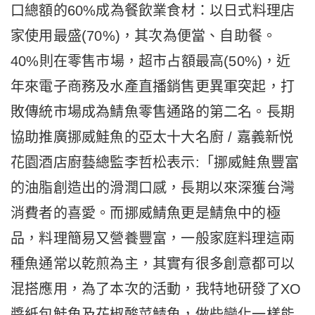
口總額的60%成為餐飲業食材：以日式料理店
家使用最盛(70%)，其次為便當、自助餐。
40%則在零售市場，超市占額最高(50%)，近
年來電子商務及水產直播銷售更異軍突起，打
敗傳統市場成為鯖魚零售通路的第二名。長期
協助推廣挪威鮭魚的亞太十大名廚 / 嘉義新悦
花園酒店廚藝總監李哲松表示:「挪威鮭魚豐富
的油脂創造出的滑潤口感，長期以來深獲台灣
消費者的喜愛。而挪威鯖魚更是鯖魚中的極
品，料理簡易又營養豐富，一般家庭料理這兩
種魚通常以乾煎為主，其實有很多創意都可以
混搭應用，為了本次的活動，我特地研發了XO
醬紙包鮭魚及花椒酸菜鯖魚，做些變化一樣能