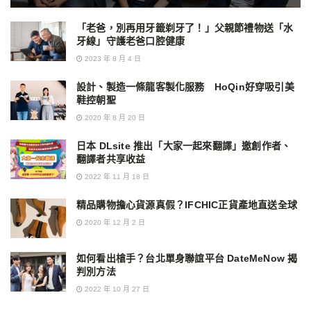
「老爸，別再用牙籤剃牙了！」父親節禮物送「水
牙線」守護老爸口腔健康
2023 年 8 月 4 日
設計、製造一條龍客製化服務 HoQin好穿吸引美
鞋控朝聖
2020 年 8 月 20 日
日本 DLsite 推出「大家一起來翻譯」邀創作者、
翻譯者共享收益
2022 年 11 月 18 日
精品購物擔心貨源真假？IFCHIC正貨產地直送全球
2020 年 12 月 2 日
如何看出槍手？台北單身聯誼平台 DateMeNow 揭
判別方法
2022 年 10 月 27 日