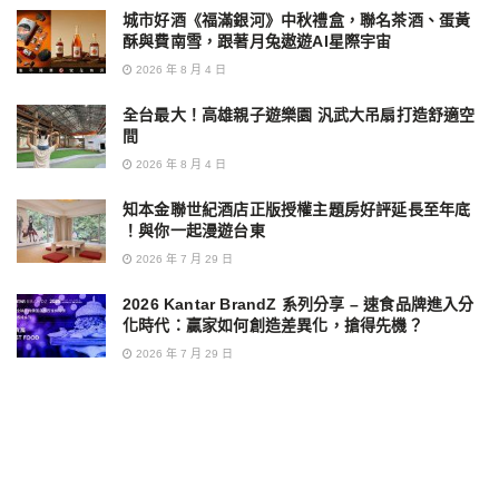
城市好酒《福滿銀河》中秋禮盒，聯名茶酒、蛋黃
酥與費南雪，跟著月兔遨遊AI星際宇宙
2026 年 8 月 4 日
全台最大！高雄親子遊樂園 汎武大吊扇打造舒適空
間
2026 年 8 月 4 日
知本金聯世紀酒店正版授權主題房好評延長至年底
！與你一起漫遊台東
2026 年 7 月 29 日
2026 Kantar BrandZ 系列分享 – 速食品牌進入分
化時代：贏家如何創造差異化，搶得先機？
2026 年 7 月 29 日