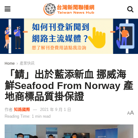
Home
產業快訊
「鯖」出於藍添新血 挪威海
鮮Seafood From Norway 產
地商標品質掛保證
作者
知路國際
2021 年 9 月 1 日
A
A
Reading Time: 1 min read