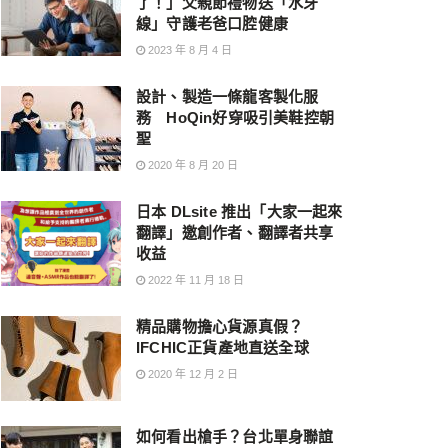
了！」父親節禮物送「水牙
線」守護老爸口腔健康
2023 年 8 月 4 日
設計、製造一條龍客製化服
務 HoQin好穿吸引美鞋控朝
聖
2020 年 8 月 20 日
日本 DLsite 推出「大家一起來
翻譯」邀創作者、翻譯者共享
收益
2022 年 11 月 18 日
精品購物擔心貨源真假？
IFCHIC正貨產地直送全球
2020 年 12 月 2 日
如何看出槍手？台北單身聯誼