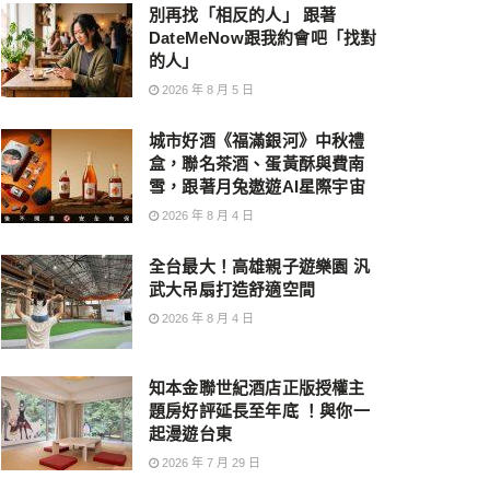
別再找「相反的人」 跟著
DateMeNow跟我約會吧「找對
的人」
2026 年 8 月 5 日
城市好酒《福滿銀河》中秋禮
盒，聯名茶酒、蛋黃酥與費南
雪，跟著月兔遨遊AI星際宇宙
2026 年 8 月 4 日
全台最大！高雄親子遊樂園 汎
武大吊扇打造舒適空間
2026 年 8 月 4 日
知本金聯世紀酒店正版授權主
題房好評延長至年底 ！與你一
起漫遊台東
2026 年 7 月 29 日