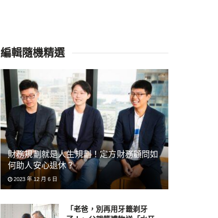
編輯隨機精選
財務規劃就是人生規劃！定方財務顧問如
何助人安心退休？
2023 年 12 月 6 日
「老爸，別再用牙籤剃牙