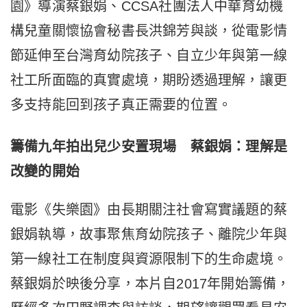
園》導演蔡銀娟、CCSA社團法人中華育幼機
構兒童關懷協會秘書長洪錦芳與談，從電影情
節延伸至台灣育幼院孩子、自立少年與第一線
社工所面臨的真實處境，期盼透過理解，讓更
多支持能回到孩子真正需要的位置。
籌備九年拍出兒少安置現場 蔡銀娟：理解是
改變的開始
電影《失樂園》由長期關注社會寫實議題的蔡
銀娟執導，故事聚焦育幼院孩子、離院少年與
第一線社工在制度與資源限制下的生命處境。
蔡銀娟於映後分享，本片自2017年開始籌備，