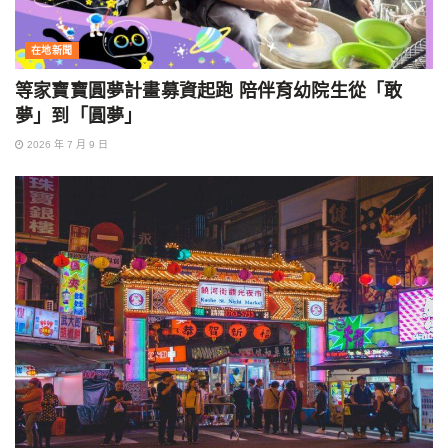
在地新聞
等家寶寶圓夢計畫募資起跑 陪伴育幼院生從「敢
夢」到「圓夢」
2026 年 7 月 9 日