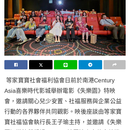
等家寶寶社會福利協會日前於南港Century
Asia喜樂時代影城舉辦電影《失樂園》特映
會，邀請關心兒少安置、社福服務與企業公益
行動的各界夥伴共同觀影。映後座談由等家寶
寶社福協會執行長王子瑜主持，並邀請《失樂