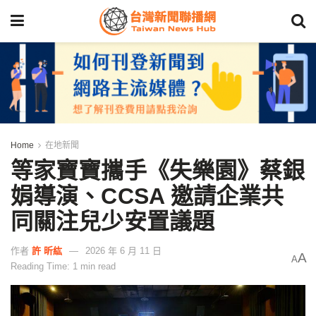
Home
在地新聞
等家寶寶攜手《失樂園》蔡銀
娟導演、CCSA 邀請企業共
同關注兒少安置議題
作者
許 昕紘
2026 年 6 月 11 日
A
A
Reading Time: 1 min read