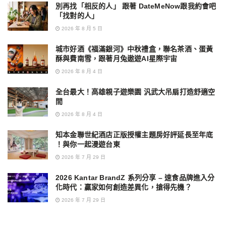
別再找「相反的人」 跟著 DateMeNow跟我約會吧
「找對的人」
2026 年 8 月 5 日
城市好酒《福滿銀河》中秋禮盒，聯名茶酒、蛋黃
酥與費南雪，跟著月兔遨遊AI星際宇宙
2026 年 8 月 4 日
全台最大！高雄親子遊樂園 汎武大吊扇打造舒適空
間
2026 年 8 月 4 日
知本金聯世紀酒店正版授權主題房好評延長至年底
！與你一起漫遊台東
2026 年 7 月 29 日
2026 Kantar BrandZ 系列分享 – 速食品牌進入分
化時代：贏家如何創造差異化，搶得先機？
2026 年 7 月 29 日