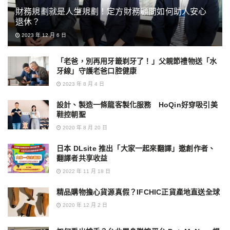
財務規劃就是人生規劃！定方財務顧問如何助人安心
退休？
2023 年 12 月 6 日
「老爸，別再用牙籤剃牙了！」父親節禮物送「水
牙線」守護老爸口腔健康
2023 年 8 月 4 日
設計、製造一條龍客製化服務 HoQin好穿吸引美
鞋控朝聖
2020 年 8 月 20 日
日本 DLsite 推出「大家一起來翻譯」邀創作者、
翻譯者共享收益
2022 年 11 月 18 日
精品購物擔心貨源真假？IFCHIC正貨產地直送全球
2020 年 12 月 2 日