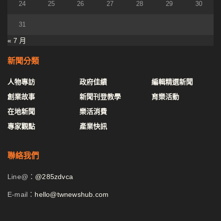
24
25
26
27
28
29
30
31
« 7 月
新聞分類
人物專訪
政府佳績
編輯精選新聞
創業故事
新聞刊登教學
育樂活動
在地新聞
樂活消費
專家觀點
產業快訊
聯絡我們
Line@：
@285zdvca
E-mail：
hello@twnewshub.com