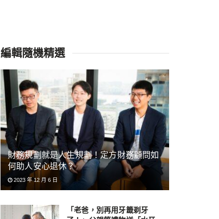
編輯隨機精選
財務規劃就是人生規劃！定方財務顧問如
何助人安心退休？
2023 年 12 月 6 日
「老爸，別再用牙籤剃牙