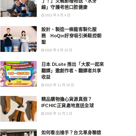
了！」父親節禮物送「水牙
線」守護老爸口腔健康
2023 年 8 月 4 日
設計、製造一條龍客製化服
務 HoQin好穿吸引美鞋控朝
聖
2020 年 8 月 20 日
日本 DLsite 推出「大家一起來
翻譯」邀創作者、翻譯者共享
收益
2022 年 11 月 18 日
精品購物擔心貨源真假？
IFCHIC正貨產地直送全球
2020 年 12 月 2 日
如何看出槍手？台北單身聯誼