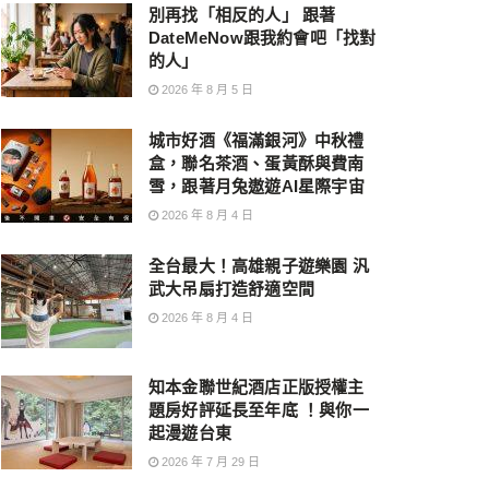
別再找「相反的人」 跟著
DateMeNow跟我約會吧「找對
的人」
2026 年 8 月 5 日
城市好酒《福滿銀河》中秋禮
盒，聯名茶酒、蛋黃酥與費南
雪，跟著月兔遨遊AI星際宇宙
2026 年 8 月 4 日
全台最大！高雄親子遊樂園 汎
武大吊扇打造舒適空間
2026 年 8 月 4 日
知本金聯世紀酒店正版授權主
題房好評延長至年底 ！與你一
起漫遊台東
2026 年 7 月 29 日