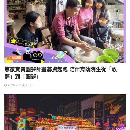
在地新聞
等家寶寶圓夢計畫募資起跑 陪伴育幼院生從「敢
夢」到「圓夢」
2026 年 7 月 9 日