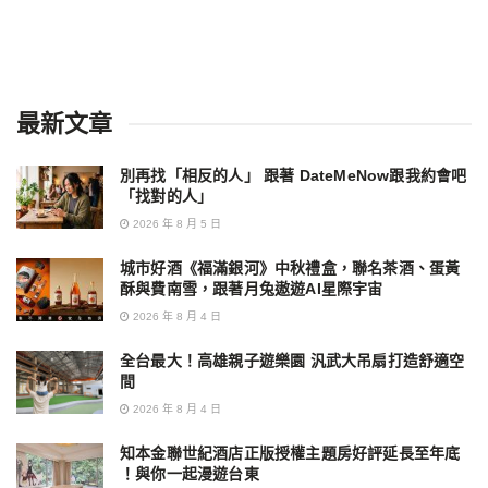
最新文章
別再找「相反的人」 跟著 DateMeNow跟我約會吧
「找對的人」
2026 年 8 月 5 日
城市好酒《福滿銀河》中秋禮盒，聯名茶酒、蛋黃
酥與費南雪，跟著月兔遨遊AI星際宇宙
2026 年 8 月 4 日
全台最大！高雄親子遊樂園 汎武大吊扇打造舒適空
間
2026 年 8 月 4 日
知本金聯世紀酒店正版授權主題房好評延長至年底
！與你一起漫遊台東