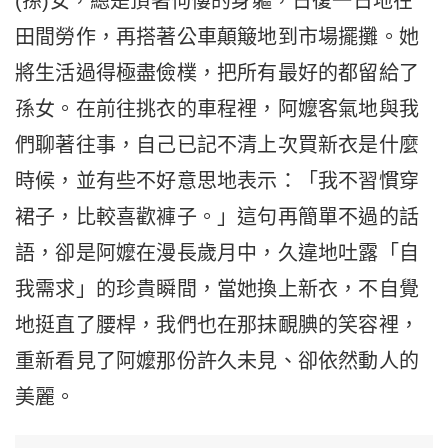
(孫)女，總是頂著佝僂的身軀，日復一日地在
田間勞作，再搭著公車顛簸地到市場擺攤。她
將生活過得極盡儉樸，把所有最好的都留給了
孫女。在前往挑衣的車程裡，阿嬤客氣地與我
們聊著往事，自己已記不清上次買新衣是什麼
時候，並有些不好意思地表示：「我不習慣穿
裙子，比較喜歡褲子。」這句再簡單不過的話
語，卻是阿嬤在漫長歲月中，久違地吐露「自
我需求」的珍貴瞬間，當她換上新衣，不自覺
地挺直了腰桿，我們也在那抹靦腆的笑容裡，
重新看見了阿嬤那份許久未見、卻依然動人的
美麗。