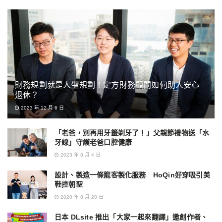
財務規劃就是人生規劃！定方財務顧問如何助人安心
退休？
2023 年 12 月 6 日
「老爸，別再用牙籤剃牙了！」父親節禮物送「水
牙線」守護老爸口腔健康
2023 年 8 月 4 日
設計、製造一條龍客製化服務 HoQin好穿吸引美
鞋控朝聖
2020 年 8 月 20 日
日本 DLsite 推出「大家一起來翻譯」邀創作者、