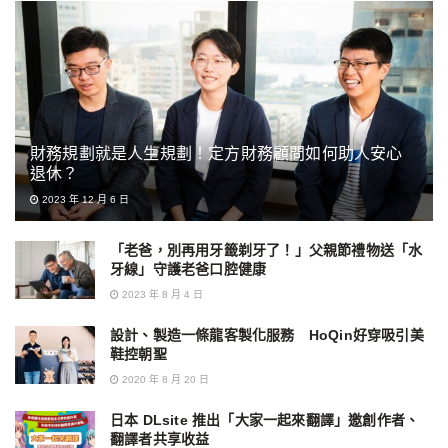
財務規劃就是人生規劃！定方財務顧問如何助人安心
退休？
2023 年 12 月 6 日
「老爸，別再用牙籤剃牙了！」父親節禮物送「水
牙線」守護老爸口腔健康
2023 年 8 月 4 日
設計、製造一條龍客製化服務 HoQin好穿吸引美
鞋控朝聖
2020 年 8 月 20 日
日本 DLsite 推出「大家一起來翻譯」邀創作者、
翻譯者共享收益