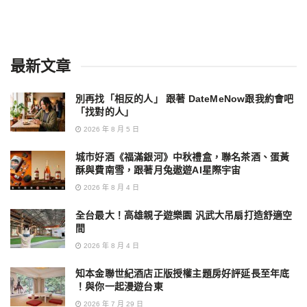
最新文章
別再找「相反的人」 跟著 DateMeNow跟我約會吧
「找對的人」
2026 年 8 月 5 日
城市好酒《福滿銀河》中秋禮盒，聯名茶酒、蛋黃
酥與費南雪，跟著月兔遨遊AI星際宇宙
2026 年 8 月 4 日
全台最大！高雄親子遊樂園 汎武大吊扇打造舒適空
間
2026 年 8 月 4 日
知本金聯世紀酒店正版授權主題房好評延長至年底
！與你一起漫遊台東
2026 年 7 月 29 日