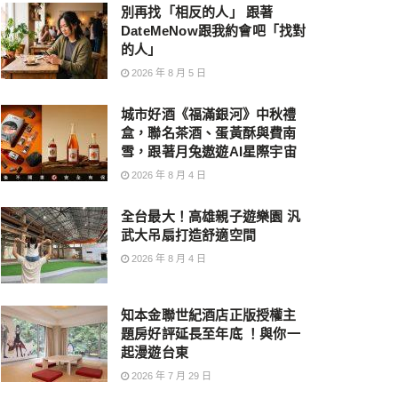
別再找「相反的人」 跟著
DateMeNow跟我約會吧「找對
的人」
2026 年 8 月 5 日
城市好酒《福滿銀河》中秋禮
盒，聯名茶酒、蛋黃酥與費南
雪，跟著月兔遨遊AI星際宇宙
2026 年 8 月 4 日
全台最大！高雄親子遊樂園 汎
武大吊扇打造舒適空間
2026 年 8 月 4 日
知本金聯世紀酒店正版授權主
題房好評延長至年底 ！與你一
起漫遊台東
2026 年 7 月 29 日