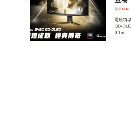
作者
NI NI
電競領導
QD-O
0.1m ...