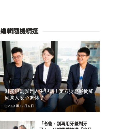
編輯隨機精選
財務規劃就是人生規劃！定方財務顧問如
何助人安心退休？
2023 年 12 月 6 日
「老爸，別再用牙籤剃牙