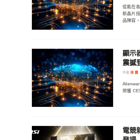
從能在
新晶片技術
品陣容，奠
顯示器
震撼
作者
徐 露
Alie
榮獲 CES
電競新
登場