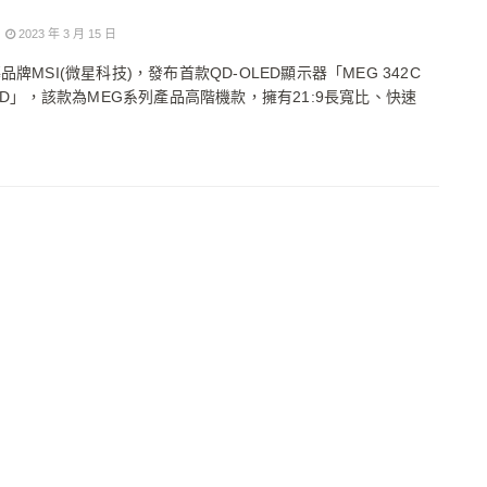
2023 年 3 月 15 日
品牌MSI(微星科技)，發布首款QD-OLED顯示器「MEG 342C
LED」，該款為MEG系列產品高階機款，擁有21:9長寬比、快速