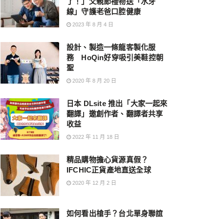
了！」父親節禮物送「水牙
線」守護老爸口腔健康
2023 年 8 月 4 日
設計、製造一條龍客製化服
務 HoQin好穿吸引美鞋控朝
聖
2020 年 8 月 20 日
日本 DLsite 推出「大家一起來
翻譯」邀創作者、翻譯者共享
收益
2022 年 11 月 18 日
精品購物擔心貨源真假？
IFCHIC正貨產地直送全球
2020 年 12 月 2 日
如何看出槍手？台北單身聯誼