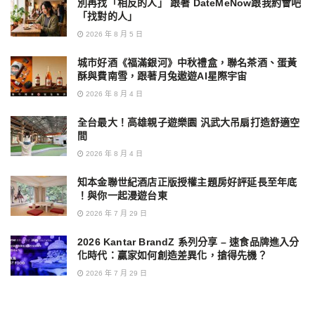
別再找「相反的人」 跟著 DateMeNow跟我約會吧
「找對的人」
2026 年 8 月 5 日
城市好酒《福滿銀河》中秋禮盒，聯名茶酒、蛋黃
酥與費南雪，跟著月兔遨遊AI星際宇宙
2026 年 8 月 4 日
全台最大！高雄親子遊樂園 汎武大吊扇打造舒適空
間
2026 年 8 月 4 日
知本金聯世紀酒店正版授權主題房好評延長至年底
！與你一起漫遊台東
2026 年 7 月 29 日
2026 Kantar BrandZ 系列分享 – 速食品牌進入分
化時代：贏家如何創造差異化，搶得先機？
2026 年 7 月 29 日