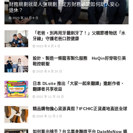
財務規劃就是人生規劃！定方財務顧問如何助人安心
退休？
2023 年 12 月 6 日
「老爸，別再用牙籤剃牙了！」父親節禮物送「水
牙線」守護老爸口腔健康
2023 年 8 月 4 日
設計、製造一條龍客製化服務 HoQin好穿吸引美
鞋控朝聖
2020 年 8 月 20 日
日本 DLsite 推出「大家一起來翻譯」邀創作者、
翻譯者共享收益
2022 年 11 月 18 日
精品購物擔心貨源真假？IFCHIC正貨產地直送全球
2020 年 12 月 2 日
如何看出槍手？台北單身聯誼平台 DateMeNow 揭