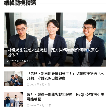
編輯隨機精選
財務規劃就是人生規劃！定方財務顧問如何助人安心
退休？
2023 年 12 月 6 日
「老爸，別再用牙籤剃牙了！」父親節禮物送「水
牙線」守護老爸口腔健康
2023 年 8 月 4 日
設計、製造一條龍客製化服務 HoQin好穿吸引美
鞋控朝聖
2020 年 8 月 20 日