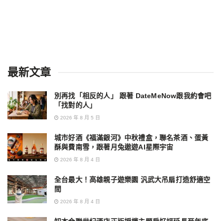
最新文章
別再找「相反的人」 跟著 DateMeNow跟我約會吧
「找對的人」
2026 年 8 月 5 日
城市好酒《福滿銀河》中秋禮盒，聯名茶酒、蛋黃
酥與費南雪，跟著月兔遨遊AI星際宇宙
2026 年 8 月 4 日
全台最大！高雄親子遊樂園 汎武大吊扇打造舒適空
間
2026 年 8 月 4 日