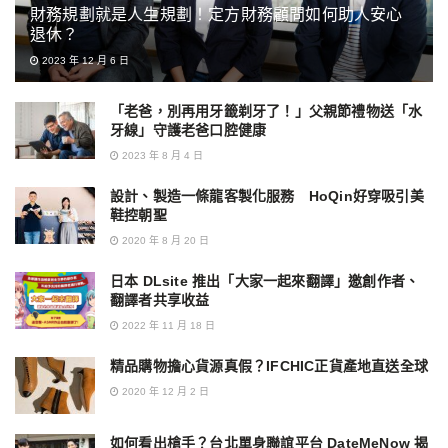
財務規劃就是人生規劃！定方財務顧問如何助人安心
退休？
2023 年 12 月 6 日
「老爸，別再用牙籤剃牙了！」父親節禮物送「水
牙線」守護老爸口腔健康
2023 年 8 月 4 日
設計、製造一條龍客製化服務 HoQin好穿吸引美
鞋控朝聖
2020 年 8 月 20 日
日本 DLsite 推出「大家一起來翻譯」邀創作者、
翻譯者共享收益
2022 年 11 月 18 日
精品購物擔心貨源真假？IFCHIC正貨產地直送全球
2020 年 12 月 2 日
如何看出槍手？台北單身聯誼平台 DateMeNow 揭