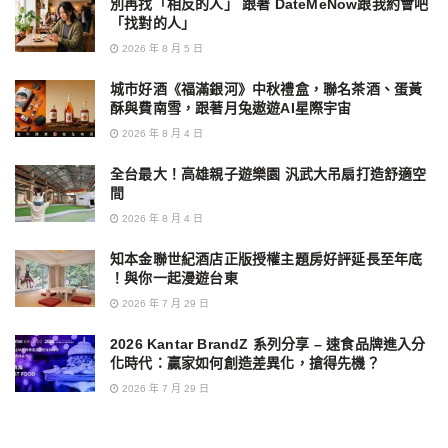
別再找「相反的人」 跟著 DateMeNow跟我約會吧
「找對的人」
2026 年 8 月 5 日
城市好酒《福滿銀河》中秋禮盒，聯名茶酒、蛋黃
酥與費南雪，跟著月兔遨遊AI星際宇宙
2026 年 8 月 4 日
全台最大！高雄親子遊樂園 汎武大吊扇打造舒適空
間
2026 年 8 月 4 日
知本金聯世紀酒店正版授權主題房好評延長至年底
！與你一起漫遊台東
2026 年 7 月 29 日
2026 Kantar BrandZ 系列分享 – 速食品牌進入分
化時代：贏家如何創造差異化，搶得先機？
2026 年 7 月 29 日