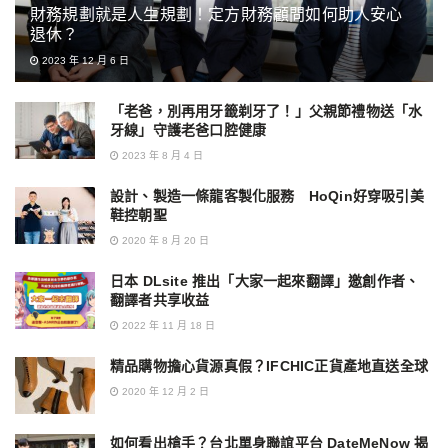
財務規劃就是人生規劃！定方財務顧問如何助人安心
退休？
2023 年 12 月 6 日
「老爸，別再用牙籤剃牙了！」父親節禮物送「水
牙線」守護老爸口腔健康
2023 年 8 月 4 日
設計、製造一條龍客製化服務 HoQin好穿吸引美
鞋控朝聖
2020 年 8 月 20 日
日本 DLsite 推出「大家一起來翻譯」邀創作者、
翻譯者共享收益
2022 年 11 月 18 日
精品購物擔心貨源真假？IFCHIC正貨產地直送全球
2020 年 12 月 2 日
如何看出槍手？台北單身聯誼平台 DateMeNow 揭