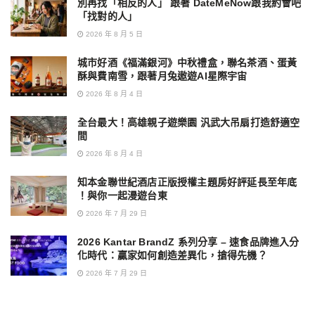
別再找「相反的人」 跟著 DateMeNow跟我約會吧
「找對的人」
2026 年 8 月 5 日
城市好酒《福滿銀河》中秋禮盒，聯名茶酒、蛋黃
酥與費南雪，跟著月兔遨遊AI星際宇宙
2026 年 8 月 4 日
全台最大！高雄親子遊樂園 汎武大吊扇打造舒適空
間
2026 年 8 月 4 日
知本金聯世紀酒店正版授權主題房好評延長至年底
！與你一起漫遊台東
2026 年 7 月 29 日
2026 Kantar BrandZ 系列分享 – 速食品牌進入分
化時代：贏家如何創造差異化，搶得先機？
2026 年 7 月 29 日