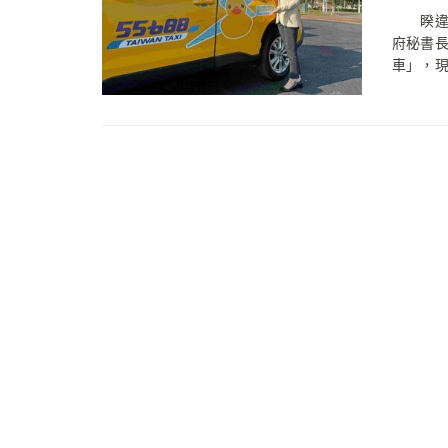
睽違10
府秘書
車」，現