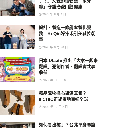
了！」父親節禮物送「水牙
線」守護老爸口腔健康
2023 年 8 月 4 日
設計、製造一條龍客製化服
務 HoQin好穿吸引美鞋控朝
聖
2020 年 8 月 20 日
日本 DLsite 推出「大家一起來
翻譯」邀創作者、翻譯者共享
收益
2022 年 11 月 18 日
精品購物擔心貨源真假？
IFCHIC正貨產地直送全球
2020 年 12 月 2 日
如何看出槍手？台北單身聯誼