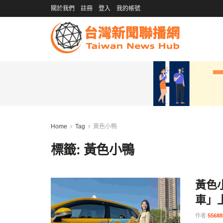
關於我們
註冊
登入
我的帳號
Home
Tag
黃色小鴨
標籤:
黃色小鴨
黃色
車」
作者
5568