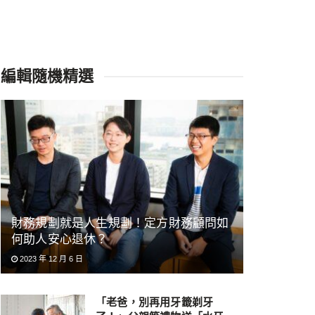
編輯隨機精選
財務規劃就是人生規劃！定方財務顧問如
何助人安心退休？
2023 年 12 月 6 日
「老爸，別再用牙籤剃牙