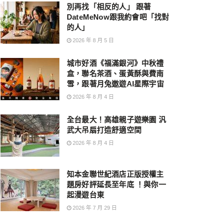
別再找「相反的人」 跟著
DateMeNow跟我約會吧「找對
的人」
2026 年 8 月 5 日
城市好酒《福滿銀河》中秋禮
盒，聯名茶酒、蛋黃酥與費南
雪，跟著月兔遨遊AI星際宇宙
2026 年 8 月 4 日
全台最大！高雄親子遊樂園 汎
武大吊扇打造舒適空間
2026 年 8 月 4 日
知本金聯世紀酒店正版授權主
題房好評延長至年底 ！與你一
起漫遊台東
2026 年 7 月 29 日