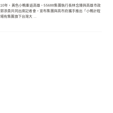
年，黃色小鴨重返高雄，55688集團執行長林念臻與高雄市政
長郭添貴共同出席記者會，宣布集團與高市府攜手推出「小鴨計程
場有集團旗下台灣大 ...