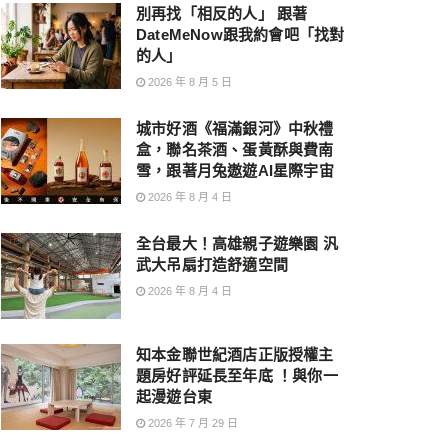
別再找「相反的人」 跟著
DateMeNow跟我約會吧「找對
的人」
2026 年 8 月 5 日
城市好酒《福滿銀河》中秋禮
盒，聯名茶酒、蛋黃酥與費南
雪，跟著月兔遨遊AI星際宇宙
2026 年 8 月 4 日
全台最大！高雄親子遊樂園 汎
武大吊扇打造舒適空間
2026 年 8 月 4 日
知本金聯世紀酒店正版授權主
題房好評延長至年底 ！與你一
起漫遊台東
2026 年 7 月 29 日