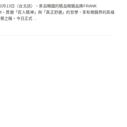
年10月13日（台北訊），來自韓國的精品眼鏡品牌FRANK
OM，貫徹「匠人精神」與「真正舒適」的哲學，享有眼鏡界的高級
譽之稱。今日正式 ...