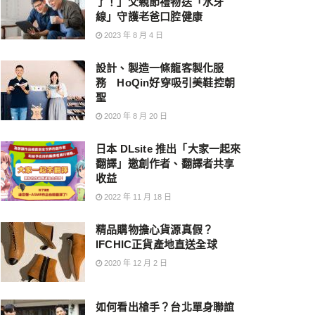
了！」父親節禮物送「水牙
線」守護老爸口腔健康
2023 年 8 月 4 日
設計、製造一條龍客製化服
務 HoQin好穿吸引美鞋控朝
聖
2020 年 8 月 20 日
日本 DLsite 推出「大家一起來
翻譯」邀創作者、翻譯者共享
收益
2022 年 11 月 18 日
精品購物擔心貨源真假？
IFCHIC正貨產地直送全球
2020 年 12 月 2 日
如何看出槍手？台北單身聯誼