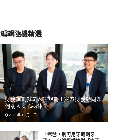
編輯隨機精選
財務規劃就是人生規劃！定方財務顧問如
何助人安心退休？
2023 年 12 月 6 日
「老爸，別再用牙籤剃牙