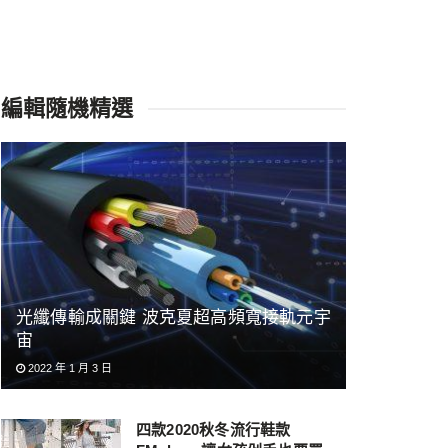
編輯隨機精選
光纖傳輸成關鍵 波克夏超高頻寬接軌元宇
宙
2022 年 1 月 3 日
四款2020秋冬流行鞋款