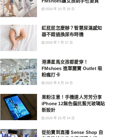
FMshoes讓女孩剁手也要買
2020 年 10 月 26 日
紅屁屁怎麼辦？智慧尿濕感知
器不錯過換尿布時機
2020 年 7 月 27 日
港澳星馬女孩都愛穿！
FMshoes 進軍麗寶 Outlet 吸
粉瘋打卡
2022 年 8 月 24 日
果粉注意！手機達人芳芳分享
iPhone 12無色偏抗藍光玻璃貼
新設計
2020 年 10 月 14 日
從拍賣到直播 Sense Shop 自