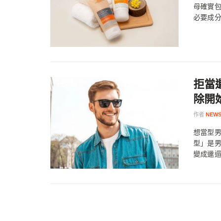
母確實
必要成分
拒當
除開
作者
NEWS
想當型男
型」是
變成邋遢