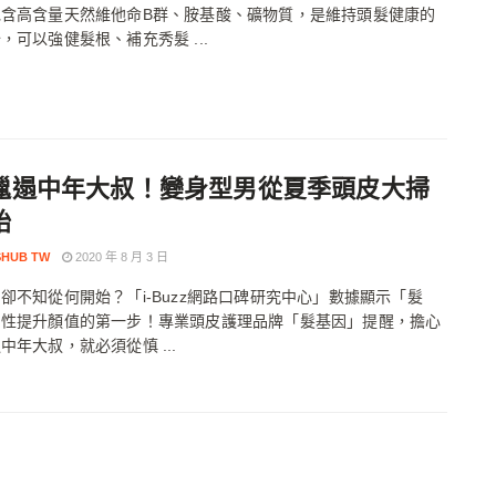
包含高含量天然維他命B群、胺基酸、礦物質，是維持頭髮健康的
，可以強健髮根、補充秀髮 ...
邋遢中年大叔！變身型男從夏季頭皮大掃
始
HUB TW
2020 年 8 月 3 日
卻不知從何開始？「i-Buzz網路口碑研究中心」數據顯示「髮
男性提升顏值的第一步！專業頭皮護理品牌「髮基因」提醒，擔心
中年大叔，就必須從慎 ...