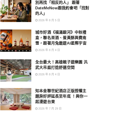
別再找「相反的人」 跟著
DateMeNow跟我約會吧「找對
的人」
2026 年 8 月 5 日
城市好酒《福滿銀河》中秋禮
盒，聯名茶酒、蛋黃酥與費南
雪，跟著月兔遨遊AI星際宇宙
2026 年 8 月 4 日
全台最大！高雄親子遊樂園 汎
武大吊扇打造舒適空間
2026 年 8 月 4 日
知本金聯世紀酒店正版授權主
題房好評延長至年底 ！與你一
起漫遊台東
2026 年 7 月 29 日