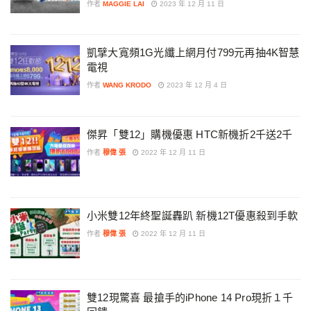
作者
MAGGIE LAI
2023 年 12 月 11 日
凱擘大寬頻1G光纖上網月付799元再抽4K智慧
電視
作者
WANG KRODO
2023 年 12 月 4 日
傑昇「雙12」購機優惠 HTC新機折2千送2千
作者
穆偉 張
2022 年 12 月 11 日
小米雙12年終聖誕轟趴 新機12T優惠殺到手軟
作者
穆偉 張
2022 年 12 月 11 日
雙12現驚喜 最搶手的iPhone 14 Pro現折１千