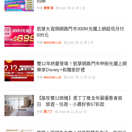
回饋
作者
穆偉 張
2022 年 12 月 1 日
凱擘大寬頻網路門市300M光纖上網超低月付
699元
作者
MAGGIE LAI
2022 年 12 月 1 日
雙12年終慶登場！凱擘網路門市申辦光纖上網
樂享Disney+和獨家好禮
作者
MAGGIE LAI
2021 年 12 月 10 日
【搶攻雙12商機】奧丁丁推全年最優惠會員
日 旅遊、住宿、小農好食67折起
作者
奧丁丁
2020 年 12 月 12 日