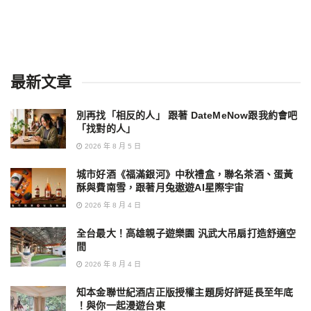
最新文章
別再找「相反的人」 跟著 DateMeNow跟我約會吧
「找對的人」
2026 年 8 月 5 日
城市好酒《福滿銀河》中秋禮盒，聯名茶酒、蛋黃
酥與費南雪，跟著月兔遨遊AI星際宇宙
2026 年 8 月 4 日
全台最大！高雄親子遊樂園 汎武大吊扇打造舒適空
間
2026 年 8 月 4 日
知本金聯世紀酒店正版授權主題房好評延長至年底
！與你一起漫遊台東