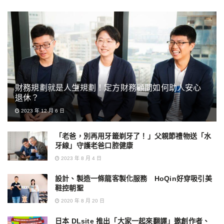
財務規劃就是人生規劃！定方財務顧問如何助人安心
退休？
2023 年 12 月 6 日
「老爸，別再用牙籤剃牙了！」父親節禮物送「水
牙線」守護老爸口腔健康
2023 年 8 月 4 日
設計、製造一條龍客製化服務 HoQin好穿吸引美
鞋控朝聖
2020 年 8 月 20 日
日本 DLsite 推出「大家一起來翻譯」邀創作者、