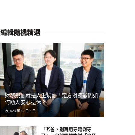
編輯隨機精選
財務規劃就是人生規劃！定方財務顧問如
何助人安心退休？
2023 年 12 月 6 日
「老爸，別再用牙籤剃牙