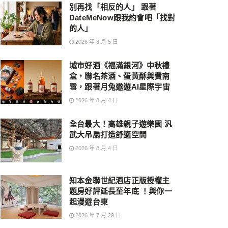
別再找「相反的人」 跟著
DateMeNow跟我約會吧「找對
的人」
2026 年 8 月 5 日
城市好酒《福滿銀河》中秋禮
盒，聯名茶酒、蛋黃酥與費南
雪，跟著月兔遨遊AI星際宇宙
2026 年 8 月 4 日
全台最大！高雄親子遊樂園 汎
武大吊扇打造舒適空間
2026 年 8 月 4 日
知本金聯世紀酒店正版授權主
題房好評延長至年底 ！與你一
起漫遊台東
2026 年 7 月 29 日