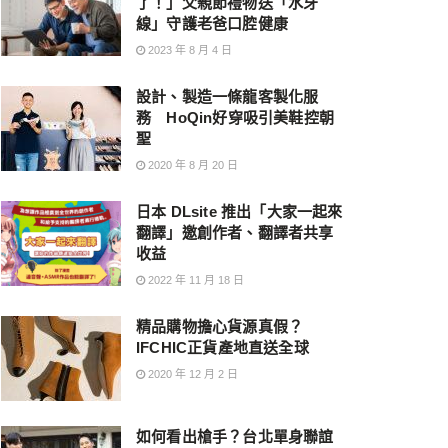
了！」父親節禮物送「水牙
線」守護老爸口腔健康
2023 年 8 月 4 日
設計、製造一條龍客製化服
務 HoQin好穿吸引美鞋控朝
聖
2020 年 8 月 20 日
日本 DLsite 推出「大家一起來
翻譯」邀創作者、翻譯者共享
收益
2022 年 11 月 18 日
精品購物擔心貨源真假？
IFCHIC正貨產地直送全球
2020 年 12 月 2 日
如何看出槍手？台北單身聯誼