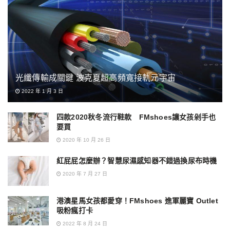
光纖傳輸成關鍵 波克夏超高頻寬接軌元宇宙
2022 年 1 月 3 日
四款2020秋冬流行鞋款 FMshoes讓女孩剁手也
要買
2020 年 10 月 26 日
紅屁屁怎麼辦？智慧尿濕感知器不錯過換尿布時機
2020 年 7 月 27 日
港澳星馬女孩都愛穿！FMshoes 進軍麗寶 Outlet
吸粉瘋打卡
2022 年 8 月 24 日