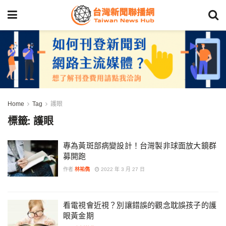
Home
Tag
護眼
標籤:
護眼
專為黃斑部病變設計！台灣製非球面放大鏡群
募開跑
作者
林祐儁
2022 年 3 月 27 日
看電視會近視？別讓錯誤的觀念耽誤孩子的護
眼黃金期