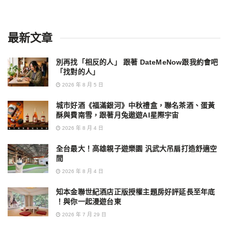
最新文章
別再找「相反的人」 跟著 DateMeNow跟我約會吧
「找對的人」
2026 年 8 月 5 日
城市好酒《福滿銀河》中秋禮盒，聯名茶酒、蛋黃
酥與費南雪，跟著月兔遨遊AI星際宇宙
2026 年 8 月 4 日
全台最大！高雄親子遊樂園 汎武大吊扇打造舒適空
間
2026 年 8 月 4 日
知本金聯世紀酒店正版授權主題房好評延長至年底
！與你一起漫遊台東
2026 年 7 月 29 日