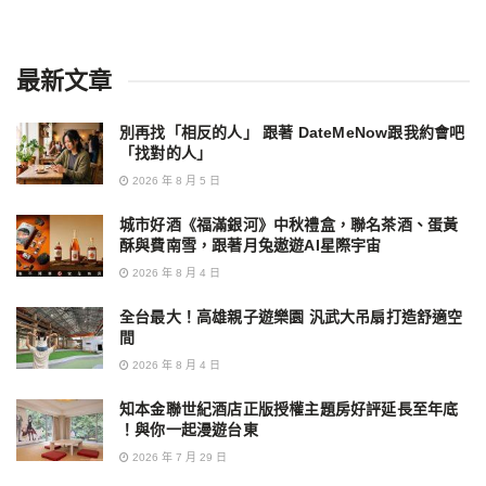
最新文章
別再找「相反的人」 跟著 DateMeNow跟我約會吧
「找對的人」
2026 年 8 月 5 日
城市好酒《福滿銀河》中秋禮盒，聯名茶酒、蛋黃
酥與費南雪，跟著月兔遨遊AI星際宇宙
2026 年 8 月 4 日
全台最大！高雄親子遊樂園 汎武大吊扇打造舒適空
間
2026 年 8 月 4 日
知本金聯世紀酒店正版授權主題房好評延長至年底
！與你一起漫遊台東
2026 年 7 月 29 日