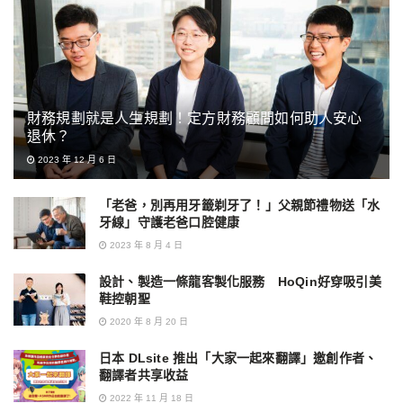
財務規劃就是人生規劃！定方財務顧問如何助人安心
退休？
2023 年 12 月 6 日
「老爸，別再用牙籤剃牙了！」父親節禮物送「水
牙線」守護老爸口腔健康
2023 年 8 月 4 日
設計、製造一條龍客製化服務 HoQin好穿吸引美
鞋控朝聖
2020 年 8 月 20 日
日本 DLsite 推出「大家一起來翻譯」邀創作者、
翻譯者共享收益
2022 年 11 月 18 日