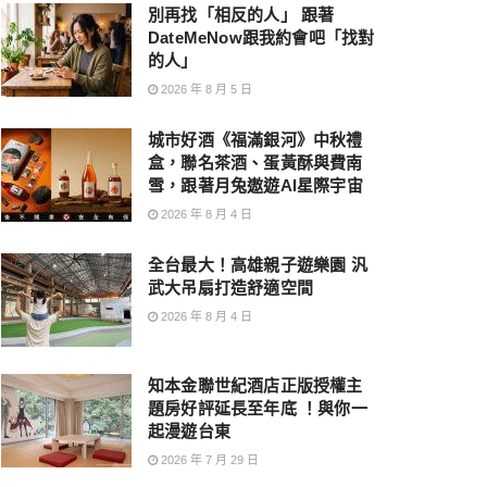
別再找「相反的人」 跟著
DateMeNow跟我約會吧「找對
的人」
2026 年 8 月 5 日
城市好酒《福滿銀河》中秋禮
盒，聯名茶酒、蛋黃酥與費南
雪，跟著月兔遨遊AI星際宇宙
2026 年 8 月 4 日
全台最大！高雄親子遊樂園 汎
武大吊扇打造舒適空間
2026 年 8 月 4 日
知本金聯世紀酒店正版授權主
題房好評延長至年底 ！與你一
起漫遊台東
2026 年 7 月 29 日