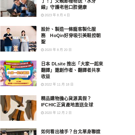
了！」父親節禮物送「水牙
線」守護老爸口腔健康
2023 年 8 月 4 日
設計、製造一條龍客製化服
務 HoQin好穿吸引美鞋控朝
聖
2020 年 8 月 20 日
日本 DLsite 推出「大家一起來
翻譯」邀創作者、翻譯者共享
收益
2022 年 11 月 18 日
精品購物擔心貨源真假？
IFCHIC正貨產地直送全球
2020 年 12 月 2 日
如何看出槍手？台北單身聯誼