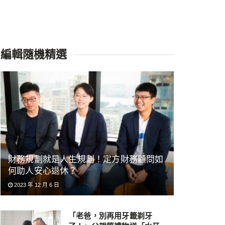
編輯隨機精選
財務規劃就是人生規劃！定方財務顧問如
何助人安心退休？
2023 年 12 月 6 日
「老爸，別再用牙籤剃牙