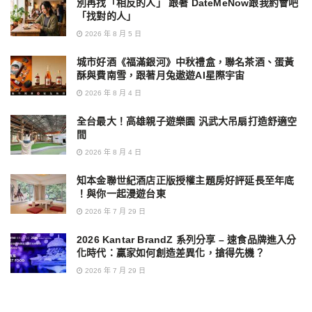
別再找「相反的人」 跟著 DateMeNow跟我約會吧
「找對的人」
2026 年 8 月 5 日
城市好酒《福滿銀河》中秋禮盒，聯名茶酒、蛋黃
酥與費南雪，跟著月兔遨遊AI星際宇宙
2026 年 8 月 4 日
全台最大！高雄親子遊樂園 汎武大吊扇打造舒適空
間
2026 年 8 月 4 日
知本金聯世紀酒店正版授權主題房好評延長至年底
！與你一起漫遊台東
2026 年 7 月 29 日
2026 Kantar BrandZ 系列分享 – 速食品牌進入分
化時代：贏家如何創造差異化，搶得先機？
2026 年 7 月 29 日