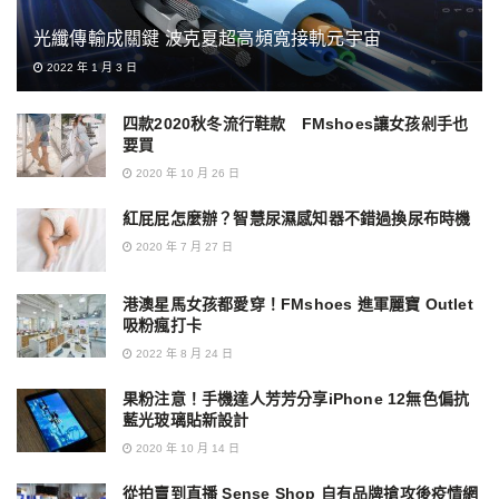
光纖傳輸成關鍵 波克夏超高頻寬接軌元宇宙
2022 年 1 月 3 日
四款2020秋冬流行鞋款 FMshoes讓女孩剁手也
要買
2020 年 10 月 26 日
紅屁屁怎麼辦？智慧尿濕感知器不錯過換尿布時機
2020 年 7 月 27 日
港澳星馬女孩都愛穿！FMshoes 進軍麗寶 Outlet
吸粉瘋打卡
2022 年 8 月 24 日
果粉注意！手機達人芳芳分享iPhone 12無色偏抗
藍光玻璃貼新設計
2020 年 10 月 14 日
從拍賣到直播 Sense Shop 自有品牌搶攻後疫情網