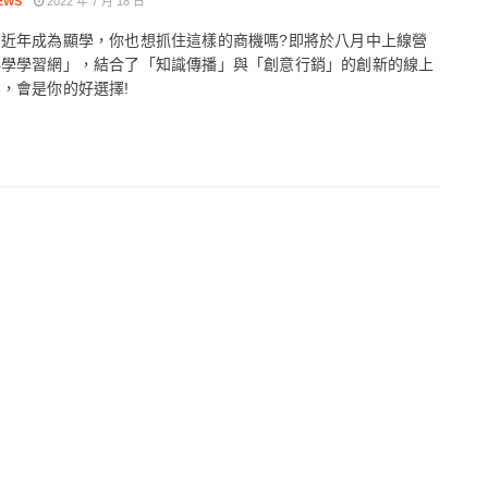
EWS
2022 年 7 月 18 日
習近年成為顯學，你也想抓住這樣的商機嗎?即將於八月中上線營
典學學習網」，結合了「知識傳播」與「創意行銷」的創新的線上
，會是你的好選擇!