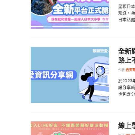
星顆日本
知識，
日本話
全新戀
路上
作者
吉天
於202
訊分享
也包含分
線上