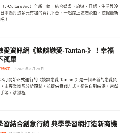
（J-Culture Arc）全新上線，結合娛樂、旅遊、日語、生活與冷
為日本迷打造多元有趣的資訊平台。一起搭上這艘飛船，挖掘最新
題吧！
愛資訊網《談談戀愛-Tantan-》！幸福
不孤單
有限公司
2023 年 8 月 29 日
3年8月開始正式運行的《談談戀愛-Tantan-》是一個全新的戀愛資
網。由專業團隊分析觀點，並提供實踐方式。從告白到結婚，當然
手等，涉獵極 ...
學習結合創意行銷 典學學習網打造新商機