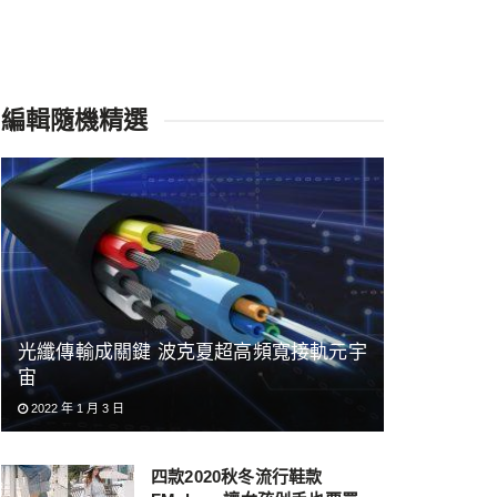
編輯隨機精選
光纖傳輸成關鍵 波克夏超高頻寬接軌元宇
宙
2022 年 1 月 3 日
四款2020秋冬流行鞋款