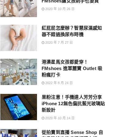
FMshoes讓女孩剁手也要買
2020 年 10 月 26 日
紅屁屁怎麼辦？智慧尿濕感知
器不錯過換尿布時機
2020 年 7 月 27 日
港澳星馬女孩都愛穿！
FMshoes 進軍麗寶 Outlet 吸
粉瘋打卡
2022 年 8 月 24 日
果粉注意！手機達人芳芳分享
iPhone 12無色偏抗藍光玻璃貼
新設計
2020 年 10 月 14 日
從拍賣到直播 Sense Shop 自