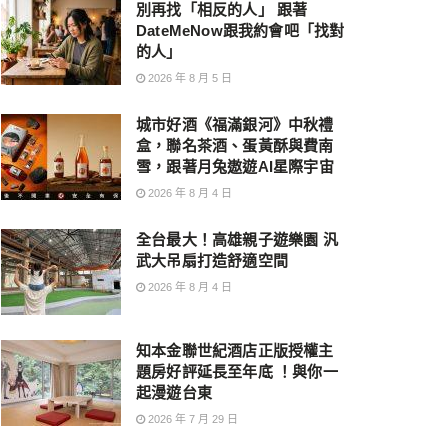
別再找「相反的人」 跟著
DateMeNow跟我約會吧「找對
的人」
2026 年 8 月 5 日
城市好酒《福滿銀河》中秋禮
盒，聯名茶酒、蛋黃酥與費南
雪，跟著月兔遨遊AI星際宇宙
2026 年 8 月 4 日
全台最大！高雄親子遊樂園 汎
武大吊扇打造舒適空間
2026 年 8 月 4 日
知本金聯世紀酒店正版授權主
題房好評延長至年底 ！與你一
起漫遊台東
2026 年 7 月 29 日