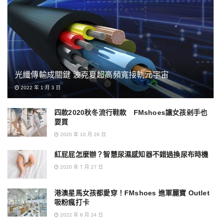
光纖傳輸成關鍵 波克夏超高頻寬接軌元宇宙
2022 年 1 月 3 日
四款2020秋冬流行鞋款 FMshoes讓女孩剁手也
要買
2020 年 10 月 26 日
紅屁屁怎麼辦？智慧尿濕感知器不錯過換尿布時機
2020 年 7 月 27 日
港澳星馬女孩都愛穿！FMshoes 進軍麗寶 Outlet
吸粉瘋打卡
2022 年 8 月 24 日