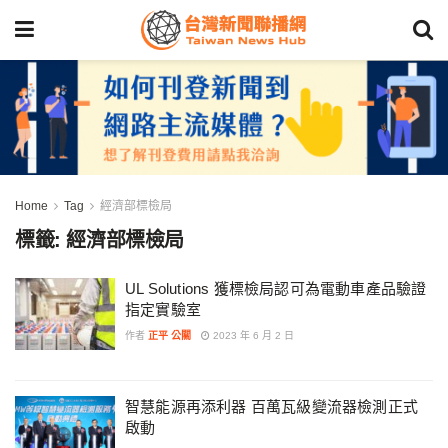
Home
Tag
經濟部標檢局
標籤:
經濟部標檢局
UL Solutions 獲標檢局認可為電動車產品驗證
指定實驗室
作者
正平 公關
2023 年 6 月 2 日
智慧能源再添利器 百萬瓦級變流器檢測正式
啟動