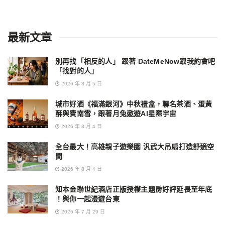
最新文章
別再找「相反的人」 跟著 DateMeNow跟我約會吧
「找對的人」
2026 年 8 月 5 日
城市好酒《福滿銀河》中秋禮盒，聯名茶酒、蛋黃
酥與費南雪，跟著月兔遨遊AI星際宇宙
2026 年 8 月 4 日
全台最大！高雄親子遊樂園 汎武大吊扇打造舒適空
間
2026 年 8 月 4 日
知本金聯世紀酒店正版授權主題房好評延長至年底
！與你一起漫遊台東
2026 年 7 月 29 日