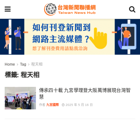
Home
Tag
程天相
標籤:
程天相
傳承四十載 九宮學理登大阪萬博展現台灣智
慧
作者
九宮國際
2025 年 5 月 16 日