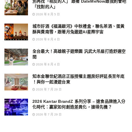
別再找「相反的人」 跟著 DateMeNow跟我約會吧
「找對的人」
2026 年 8 月 5 日
城市好酒《福滿銀河》中秋禮盒，聯名茶酒、蛋黃
酥與費南雪，跟著月兔遨遊AI星際宇宙
2026 年 8 月 4 日
全台最大！高雄親子遊樂園 汎武大吊扇打造舒適空
間
2026 年 8 月 4 日
知本金聯世紀酒店正版授權主題房好評延長至年底
！與你一起漫遊台東
2026 年 7 月 29 日
2026 Kantar BrandZ 系列分享 – 速食品牌進入分
化時代：贏家如何創造差異化，搶得先機？
2026 年 7 月 29 日