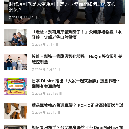
財務規劃就是人生規劃！定方財務顧問如何助人安心
退休？
2023 年 12 月 6 日
「老爸，別再用牙籤剃牙了！」父親節禮物送「水
牙線」守護老爸口腔健康
2023 年 8 月 4 日
設計、製造一條龍客製化服務 HoQin好穿吸引美
鞋控朝聖
2020 年 8 月 20 日
日本 DLsite 推出「大家一起來翻譯」邀創作者、
翻譯者共享收益
2022 年 11 月 18 日
精品購物擔心貨源真假？IFCHIC正貨產地直送全球
2020 年 12 月 2 日
如何看出槍手？台北單身聯誼平台 DateMeNow 揭